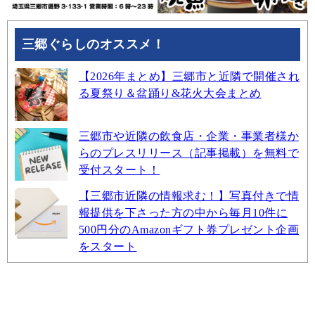
三郷ぐらしのオススメ！
【2026年まとめ】三郷市と近隣で開催され
る夏祭り＆盆踊り&花火大会まとめ
三郷市や近隣の飲食店・企業・事業者様か
らのプレスリリース（記事掲載）を無料で
受付スタート！
【三郷市近隣の情報求む！】写真付きで情
報提供を下さった方の中から毎月10件に
500円分のAmazonギフト券プレゼント企画
をスタート