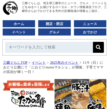
三郷ぐらしは、埼玉県三郷市のニュース、グルメ、イベントな
どをゆる〜くお届けするローカル・タウン情報発信ブログ。三
郷市からおでかけできる市外の近隣地域の情報もご紹介。
ホーム
開店・閉店
ニュース
イベント
グルメ
おでかけ
三郷ぐらしTOP
>
イベント
>
2025年のイベント
>
11/9（日）に
おどり公園にて「におどりmamaマルシェ」が開催、子育てママ
の笑顔が輝く一日！