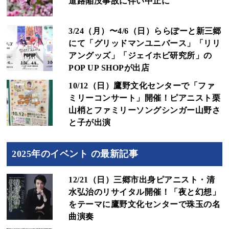
道路陥没事故に伴い中止に
3/24（月）〜4/6（日）ららぽーと新三郷
にて「グリッドマンユニバース」「リリ
アングッズ」「ジェイホビ研究所」の
POP UP SHOPが出店
10/12（日）鷹野文化センターで「ファ
ミリーコンサート」開催！ピアニスト栗
山梢とファミリーソングシンガー山野さ
と子が出演
2025年のイベント の最新記事
12/21（日）三郷市出身ピアニスト・清
水弘治のリサイタル開催！「夜と幻想」
をテーマに鷹野文化センターで珠玉の名
曲演奏