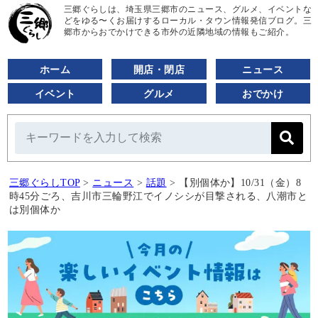
三郷ぐらしは、埼玉県三郷市のニュース、グルメ、イベントな
どをゆる〜くお届けするローカル・タウン情報発信ブログ。三
郷市からおでかけできる市外の近隣地域の情報もご紹介。
ホーム
開店・閉店
ニュース
イベント
グルメ
おでかけ
三郷ぐらしTOP
>
ニュース
>
話題
>
【別個体か】10/31（金）8
時45分ごろ、吉川市三輪野江でイノシシが目撃される、八潮市と
は別個体か