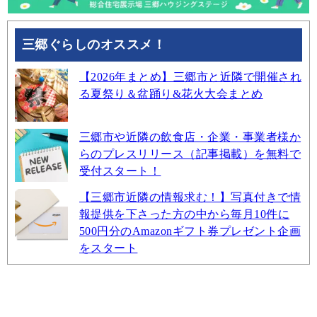
三郷ぐらしのオススメ！
【2026年まとめ】三郷市と近隣で開催され
る夏祭り＆盆踊り&花火大会まとめ
三郷市や近隣の飲食店・企業・事業者様か
らのプレスリリース（記事掲載）を無料で
受付スタート！
【三郷市近隣の情報求む！】写真付きで情
報提供を下さった方の中から毎月10件に
500円分のAmazonギフト券プレゼント企画
をスタート