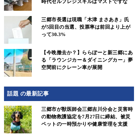
時代セルフレジスキルはマストですな
三郷市長選は現職「木津 まさあき」氏
が5回目の当選、投票率は前回より上が
って30.3%
【今晩撤去か？】ららぽーと新三郷にあ
る「ラウンジカー＆ダイニングカー」夢
空間前にクレーン車が展開
話題 の最新記事
三郷市が獣医師会三郷吉川分会と災害時
の動物救護協定を7月27日に締結、被災
ペットの一時預かりや健康管理を支援