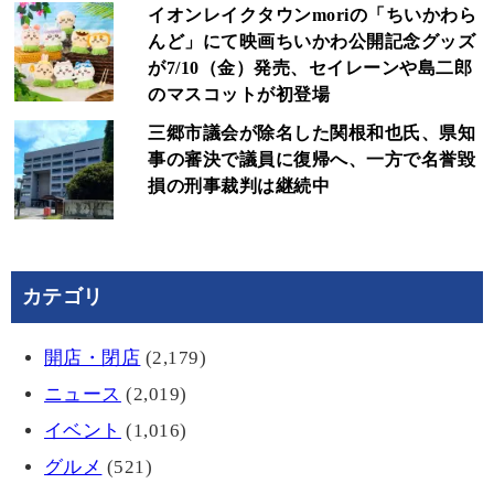
イオンレイクタウンmoriの「ちいかわら
んど」にて映画ちいかわ公開記念グッズ
が7/10（金）発売、セイレーンや島二郎
のマスコットが初登場
三郷市議会が除名した関根和也氏、県知
事の審決で議員に復帰へ、一方で名誉毀
損の刑事裁判は継続中
カテゴリ
開店・閉店
(2,179)
ニュース
(2,019)
イベント
(1,016)
グルメ
(521)