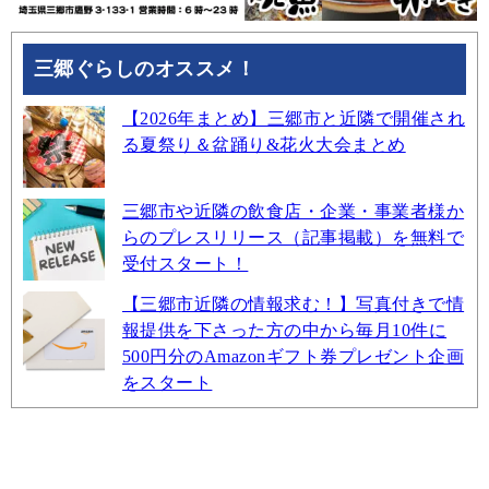
三郷ぐらしのオススメ！
【2026年まとめ】三郷市と近隣で開催され
る夏祭り＆盆踊り&花火大会まとめ
三郷市や近隣の飲食店・企業・事業者様か
らのプレスリリース（記事掲載）を無料で
受付スタート！
【三郷市近隣の情報求む！】写真付きで情
報提供を下さった方の中から毎月10件に
500円分のAmazonギフト券プレゼント企画
をスタート