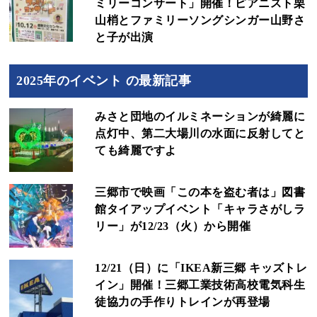
ミリーコンサート」開催！ピアニスト栗
山梢とファミリーソングシンガー山野さ
と子が出演
2025年のイベント の最新記事
みさと団地のイルミネーションが綺麗に
点灯中、第二大場川の水面に反射してと
ても綺麗ですよ
三郷市で映画「この本を盗む者は」図書
館タイアップイベント「キャラさがしラ
リー」が12/23（火）から開催
12/21（日）に「IKEA新三郷 キッズトレ
イン」開催！三郷工業技術高校電気科生
徒協力の手作りトレインが再登場