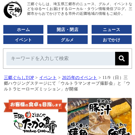
三郷ぐらしは、埼玉県三郷市のニュース、グルメ、イベントな
どをゆる〜くお届けするローカル・タウン情報発信ブログ。三
郷市からおでかけできる市外の近隣地域の情報もご紹介。
ホーム
開店・閉店
ニュース
イベント
グルメ
おでかけ
三郷ぐらしTOP
>
イベント
>
2025年のイベント
>
11/9（日）三
郷ハウジングステージにて「ウルトラマンオーブ撮影会」と「ウ
ルトラヒーローズミッション」が開催