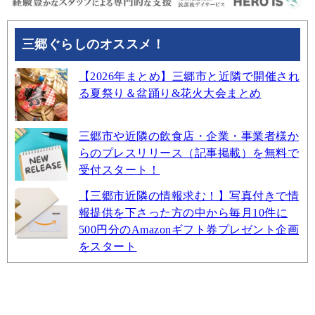
三郷ぐらしのオススメ！
【2026年まとめ】三郷市と近隣で開催され
る夏祭り＆盆踊り&花火大会まとめ
三郷市や近隣の飲食店・企業・事業者様か
らのプレスリリース（記事掲載）を無料で
受付スタート！
【三郷市近隣の情報求む！】写真付きで情
報提供を下さった方の中から毎月10件に
500円分のAmazonギフト券プレゼント企画
をスタート