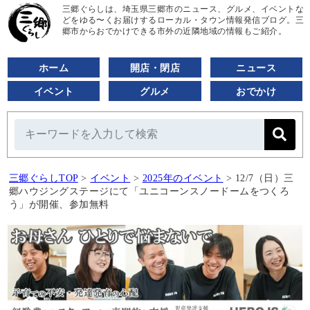
三郷ぐらしは、埼玉県三郷市のニュース、グルメ、イベントな
どをゆる〜くお届けするローカル・タウン情報発信ブログ。三
郷市からおでかけできる市外の近隣地域の情報もご紹介。
ホーム
開店・閉店
ニュース
イベント
グルメ
おでかけ
三郷ぐらしTOP
>
イベント
>
2025年のイベント
>
12/7（日）三
郷ハウジングステージにて「ユニコーンスノードームをつくろ
う」が開催、参加無料