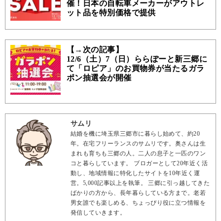
催！日本の自転車メーカーがアウトレ
ット品を特別価格で提供
【→次の記事】
12/6（土）7（日）ららぽーと新三郷に
て「ロピア」のお買物券が当たるガラ
ポン抽選会が開催
サムリ
結婚を機に埼玉県三郷市に暮らし始めて、約20
年。在宅フリーランスのサムリです。奥さんは生
まれも育ちも三郷の人。二人の息子と一匹のワン
コと暮らしています。 ブロガーとして20年近く活
動し、地域情報に特化したサイトを10年近く運
営。5,000記事以上を執筆。 三郷に引っ越してきた
ばかりの方から、長年暮らしている方まで。老若
男女誰でも楽しめる、ちょっぴり役に立つ情報を
発信していきます。