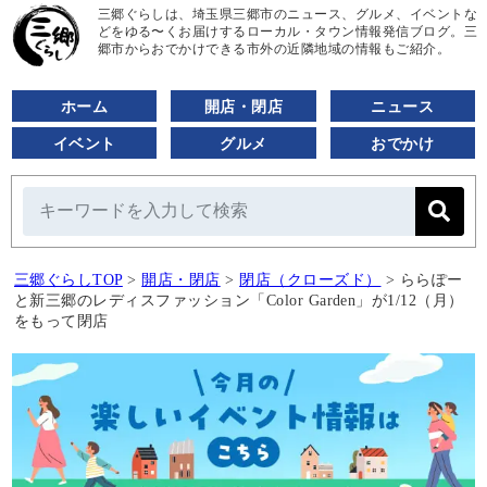
三郷ぐらしは、埼玉県三郷市のニュース、グルメ、イベントな
どをゆる〜くお届けするローカル・タウン情報発信ブログ。三
郷市からおでかけできる市外の近隣地域の情報もご紹介。
ホーム
開店・閉店
ニュース
イベント
グルメ
おでかけ
三郷ぐらしTOP
>
開店・閉店
>
閉店（クローズド）
>
ららぽー
と新三郷のレディスファッション「Color Garden」が1/12（月）
をもって閉店