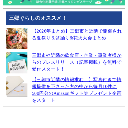
三郷ぐらしのオススメ！
【2026年まとめ】三郷市と近隣で開催され
る夏祭り＆盆踊り&花火大会まとめ
三郷市や近隣の飲食店・企業・事業者様か
らのプレスリリース（記事掲載）を無料で
受付スタート！
【三郷市近隣の情報求む！】写真付きで情
報提供を下さった方の中から毎月10件に
500円分のAmazonギフト券プレゼント企画
をスタート