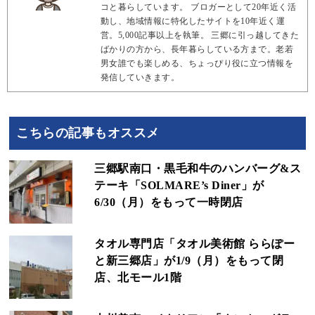
コと暮らしています。 ブロガーとして20年近く活
動し、地域情報に特化したサイトを10年近く運
営。5,000記事以上を執筆。 三郷に引っ越してきた
ばかりの方から、長年暮らしている方まで。老若
男女誰でも楽しめる、ちょっぴり役に立つ情報を
発信していきます。
こちらの記事もオススメ
三郷駅南口・黒毛和牛のハンバーグ&ス
テーキ「SOLMARE’s Diner」が
6/30（月）をもって一時閉店
タオル専門店「タオル美術館 ららぽー
と新三郷店」が1/9（月）をもって閉
店、北モール1階