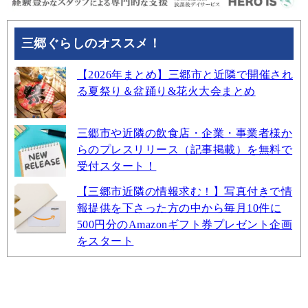
三郷ぐらしのオススメ！
【2026年まとめ】三郷市と近隣で開催され
る夏祭り＆盆踊り&花火大会まとめ
三郷市や近隣の飲食店・企業・事業者様か
らのプレスリリース（記事掲載）を無料で
受付スタート！
【三郷市近隣の情報求む！】写真付きで情
報提供を下さった方の中から毎月10件に
500円分のAmazonギフト券プレゼント企画
をスタート