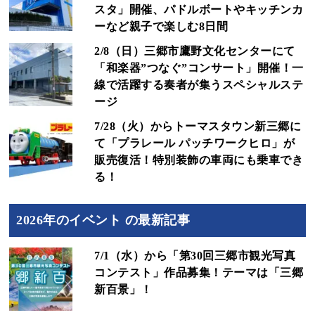
スタ」開催、パドルボートやキッチンカ
ーなど親子で楽しむ8日間
2/8（日）三郷市鷹野文化センターにて
「和楽器”つなぐ”コンサート」開催！一
線で活躍する奏者が集うスペシャルステ
ージ
7/28（火）からトーマスタウン新三郷に
て「プラレール パッチワークヒロ」が
販売復活！特別装飾の車両にも乗車でき
る！
2026年のイベント の最新記事
7/1（水）から「第30回三郷市観光写真
コンテスト」作品募集！テーマは「三郷
新百景」！