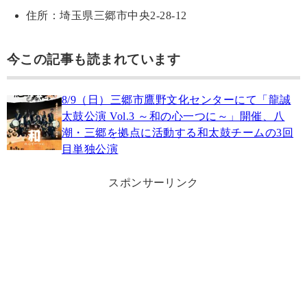
住所：埼玉県三郷市中央2-28-12
今この記事も読まれています
8/9（日）三郷市鷹野文化センターにて「龍誠
太鼓公演 Vol.3 ～和の心一つに～」開催、八
潮・三郷を拠点に活動する和太鼓チームの3回
目単独公演
スポンサーリンク