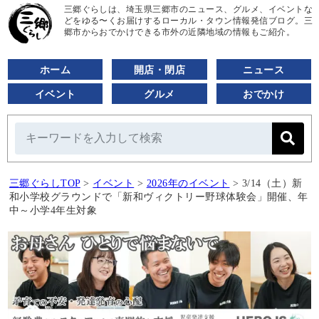
三郷ぐらしは、埼玉県三郷市のニュース、グルメ、イベントな
どをゆる〜くお届けするローカル・タウン情報発信ブログ。三
郷市からおでかけできる市外の近隣地域の情報もご紹介。
ホーム
開店・閉店
ニュース
イベント
グルメ
おでかけ
三郷ぐらしTOP
>
イベント
>
2026年のイベント
>
3/14（土）新
和小学校グラウンドで「新和ヴィクトリー野球体験会」開催、年
中～小学4年生対象