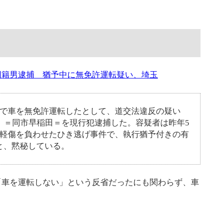
国籍男逮捕 猶予中に無免許運転疑い、埼玉
市で車を無免許運転したとして、道交法違反の疑い
）＝同市早稲田＝を現行犯逮捕した。容疑者は昨年5
重軽傷を負わせたひき逃げ事件で、執行猶予付きの有
と、黙秘している。
「車を運転しない」という反省だったにも関わらず、車