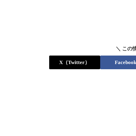
＼ この
X（Twitter）
Faceboo