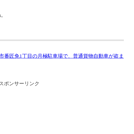
。
ね。
三郷市番匠免1丁目の月極駐車場で、普通貨物自動車が盗ま
スポンサーリンク