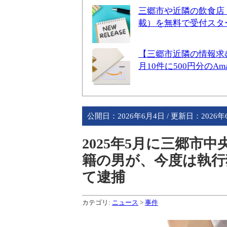
三郷市や近隣の飲食店
載）を無料で受付スタ
【三郷市近隣の情報求
月10件に500円分のA
公開日：
2026年6月4日
/ 更新日：
2026
2025年5月に三郷市
籍の男が、今度は執行
て逮捕
カテゴリ:
ニュース
>
事件