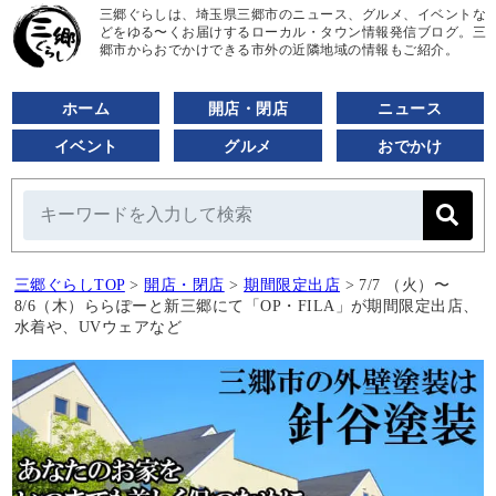
三郷ぐらしは、埼玉県三郷市のニュース、グルメ、イベントな
どをゆる〜くお届けするローカル・タウン情報発信ブログ。三
郷市からおでかけできる市外の近隣地域の情報もご紹介。
ホーム
開店・閉店
ニュース
イベント
グルメ
おでかけ
三郷ぐらしTOP
>
開店・閉店
>
期間限定出店
>
7/7 （火）〜
8/6（木）ららぽーと新三郷にて「OP・FILA」が期間限定出店、
水着や、UVウェアなど