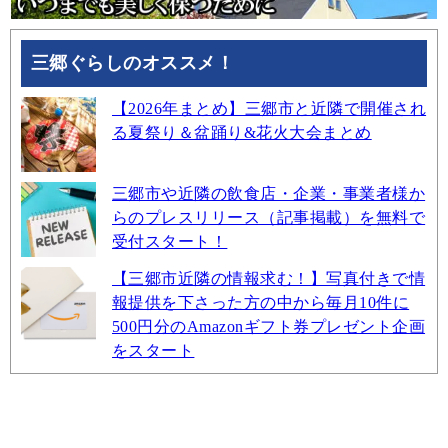
三郷ぐらしのオススメ！
【2026年まとめ】三郷市と近隣で開催され
る夏祭り＆盆踊り&花火大会まとめ
三郷市や近隣の飲食店・企業・事業者様か
らのプレスリリース（記事掲載）を無料で
受付スタート！
【三郷市近隣の情報求む！】写真付きで情
報提供を下さった方の中から毎月10件に
500円分のAmazonギフト券プレゼント企画
をスタート