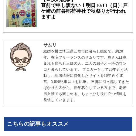
直前で申し訳ない！明日10/11（日）戸
ケ崎の前谷稲荷神社で秋祭りが行われ
ますよ
サムリ
結婚を機に埼玉県三郷市に暮らし始めて、約20
年。在宅フリーランスのサムリです。奥さんは生
まれも育ちも三郷の人。二人の息子と一匹のワン
コと暮らしています。 ブロガーとして20年近く活
動し、地域情報に特化したサイトを10年近く運
営。5,000記事以上を執筆。 三郷に引っ越してきた
ばかりの方から、長年暮らしている方まで。老若
男女誰でも楽しめる、ちょっぴり役に立つ情報を
発信していきます。
こちらの記事もオススメ