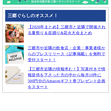
三郷ぐらしのオススメ！
【2026年まとめ】三郷市と近隣で開催され
る夏祭り＆盆踊り&花火大会まとめ
三郷市や近隣の飲食店・企業・事業者様か
らのプレスリリース（記事掲載）を無料で
受付スタート！
【三郷市近隣の情報求む！】写真付きで情
報提供を下さった方の中から毎月10件に
500円分のAmazonギフト券プレゼント企画
をスタート