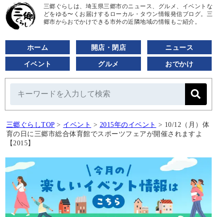
三郷ぐらしは、埼玉県三郷市のニュース、グルメ、イベントな
どをゆる〜くお届けするローカル・タウン情報発信ブログ。三
郷市からおでかけできる市外の近隣地域の情報もご紹介。
ホーム
開店・閉店
ニュース
イベント
グルメ
おでかけ
三郷ぐらしTOP
>
イベント
>
2015年のイベント
>
10/12（月）体
育の日に三郷市総合体育館でスポーツフェアが開催されますよ
【2015】