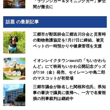
「ラウンジカー＆ダイニングカー」夢空
間が撤去に
話題 の最新記事
三郷市が獣医師会三郷吉川分会と災害時
の動物救護協定を7月27日に締結、被災
ペットの一時預かりや健康管理を支援
イオンレイクタウンmoriの「ちいかわら
んど」にて映画ちいかわ公開記念グッズ
が7/10（金）発売、セイレーンや島二郎
のマスコットが初登場
三郷市議会が除名した関根和也氏、県知
事の審決で議員に復帰へ、一方で名誉毀
損の刑事裁判は継続中