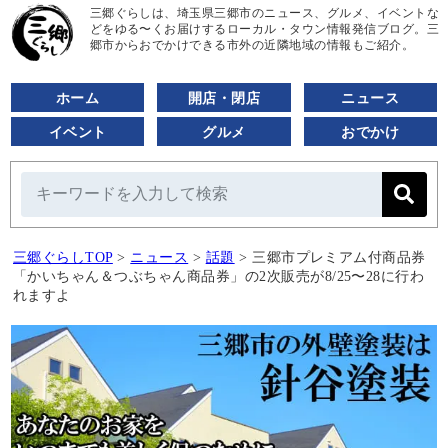
三郷ぐらしは、埼玉県三郷市のニュース、グルメ、イベントな
どをゆる〜くお届けするローカル・タウン情報発信ブログ。三
郷市からおでかけできる市外の近隣地域の情報もご紹介。
ホーム
開店・閉店
ニュース
イベント
グルメ
おでかけ
三郷ぐらしTOP
>
ニュース
>
話題
>
三郷市プレミアム付商品券
「かいちゃん＆つぶちゃん商品券」の2次販売が8/25〜28に行わ
れますよ