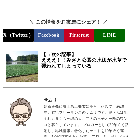
＼ この情報をお友達にシェア！ ／
X（Twitter）
Facebook
Pinterest
LINE
【→次の記事】
えええ！！みさと公園の水辺が水草で
覆われてしまっている
サムリ
結婚を機に埼玉県三郷市に暮らし始めて、約20
年。在宅フリーランスのサムリです。奥さんは生
まれも育ちも三郷の人。二人の息子と一匹のワン
コと暮らしています。 ブロガーとして20年近く活
動し、地域情報に特化したサイトを10年近く運