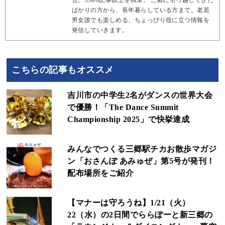
営。5,000記事以上を執筆。 三郷に引っ越してきた
ばかりの方から、長年暮らしている方まで。老若
男女誰でも楽しめる、ちょっぴり役に立つ情報を
発信していきます。
こちらの記事もオススメ
吉川市の中学生2名がダンスの世界大会
で優勝！「The Dance Summit
Championship 2025」で快挙達成
みんなでつくる三郷駅チカお散歩マガジ
ン「おさんぽ あみゅぜ」第5号が発刊！
配布場所をご紹介
【マナーは守ろうね】1/21（火）
22（水）の2日間でららぽーと新三郷の