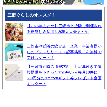
三郷ぐらしのオススメ！
【2026年まとめ】三郷市と近隣で開催され
る夏祭り＆盆踊り&花火大会まとめ
三郷市や近隣の飲食店・企業・事業者様か
らのプレスリリース（記事掲載）を無料で
受付スタート！
【三郷市近隣の情報求む！】写真付きで情
報提供を下さった方の中から毎月10件に
500円分のAmazonギフト券プレゼント企画
をスタート