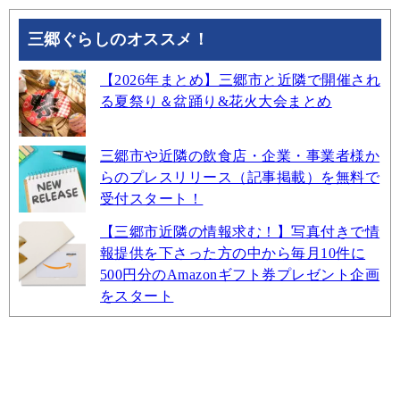
三郷ぐらしのオススメ！
【2026年まとめ】三郷市と近隣で開催され
る夏祭り＆盆踊り&花火大会まとめ
三郷市や近隣の飲食店・企業・事業者様か
らのプレスリリース（記事掲載）を無料で
受付スタート！
【三郷市近隣の情報求む！】写真付きで情
報提供を下さった方の中から毎月10件に
500円分のAmazonギフト券プレゼント企画
をスタート