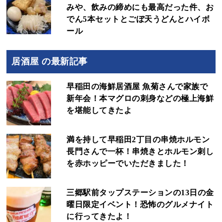
みや、飲みの締めにも最高だった件、お
でん5本セットとごぼ天うどんとハイボ
ール
居酒屋 の最新記事
早稲田の海鮮居酒屋 魚菊さんで家族で
新年会！本マグロの刺身などの極上海鮮
を堪能してきたよ
満を持して早稲田2丁目の串焼ホルモン
長門さんで一杯！串焼きとホルモン刺し
を赤ホッピーでいただきました！
三郷駅前タップステーションの13日の金
曜日限定イベント！恐怖のグルメナイト
に行ってきたよ！