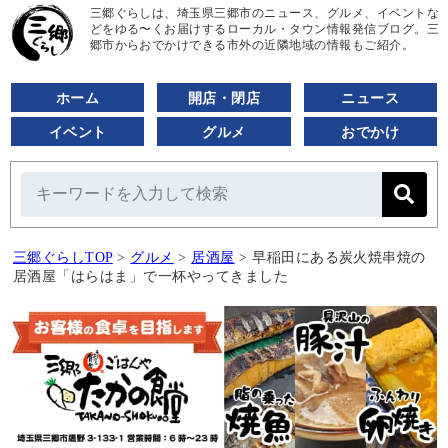
三郷ぐらしは、埼玉県三郷市のニュース、グルメ、イベントな
どをゆる〜くお届けするローカル・タウン情報発信ブログ。三
郷市からおでかけできる市外の近隣地域の情報もご紹介。
ホーム
開店・閉店
ニュース
イベント
グルメ
おでかけ
三郷ぐらしTOP
>
グルメ
>
居酒屋
>
早稲田にある炭火焼串焼の
居酒屋「はらはま」で一杯やってきました