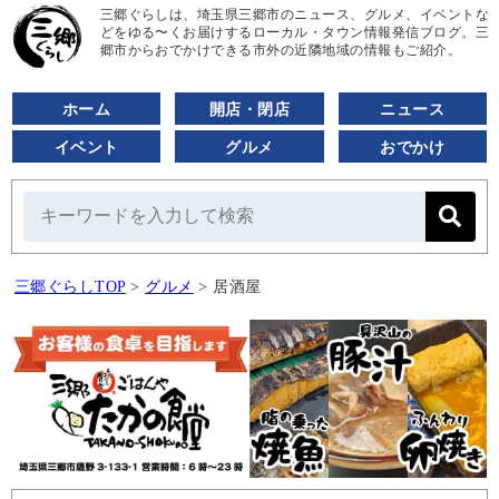
三郷ぐらしは、埼玉県三郷市のニュース、グルメ、イベントな
どをゆる〜くお届けするローカル・タウン情報発信ブログ。三
郷市からおでかけできる市外の近隣地域の情報もご紹介。
ホーム
開店・閉店
ニュース
イベント
グルメ
おでかけ
三郷ぐらしTOP
>
グルメ
>
居酒屋