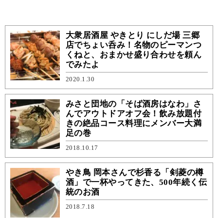
大衆居酒屋 やきとり にしだ場 三郷
店でちょい呑み！名物のピーマンつ
くねと、おまかせ盛り合わせを頼ん
でみたよ
2020.1.30
みさと団地の「そば酒房はなわ」さ
んでアウトドアオフ会！飲み放題付
きの絶品コース料理にメンバー大満
足の巻
2018.10.17
やき鳥 岡本さんで杉香る「剣菱の樽
酒」で一杯やってきた、500年続く伝
統のお酒
2018.7.18