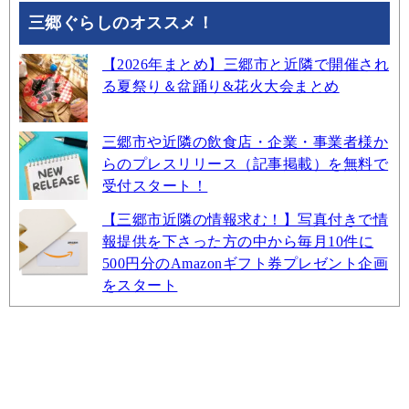
三郷ぐらしのオススメ！
【2026年まとめ】三郷市と近隣で開催され
る夏祭り＆盆踊り&花火大会まとめ
三郷市や近隣の飲食店・企業・事業者様か
らのプレスリリース（記事掲載）を無料で
受付スタート！
【三郷市近隣の情報求む！】写真付きで情
報提供を下さった方の中から毎月10件に
500円分のAmazonギフト券プレゼント企画
をスタート