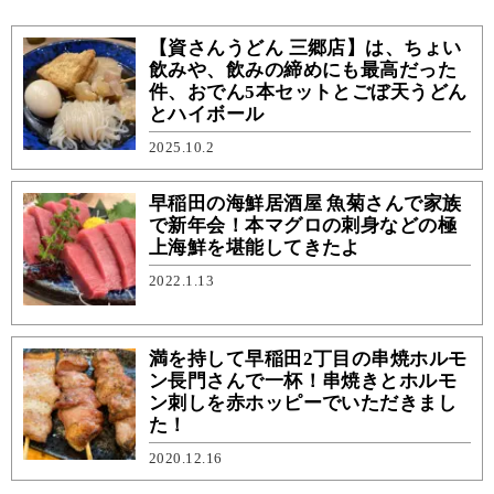
【資さんうどん 三郷店】は、ちょい
飲みや、飲みの締めにも最高だった
件、おでん5本セットとごぼ天うどん
とハイボール
2025.10.2
早稲田の海鮮居酒屋 魚菊さんで家族
で新年会！本マグロの刺身などの極
上海鮮を堪能してきたよ
2022.1.13
満を持して早稲田2丁目の串焼ホルモ
ン長門さんで一杯！串焼きとホルモ
ン刺しを赤ホッピーでいただきまし
た！
2020.12.16