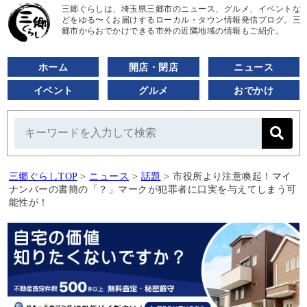
三郷ぐらしは、埼玉県三郷市のニュース、グルメ、イベントな
どをゆる〜くお届けするローカル・タウン情報発信ブログ。三
郷市からおでかけできる市外の近隣地域の情報もご紹介。
ホーム
開店・閉店
ニュース
イベント
グルメ
おでかけ
三郷ぐらしTOP
>
ニュース
>
話題
>
市役所より注意喚起！マイ
ナンバーの書簡の「？」マークが犯罪者に口実を与えてしまう可
能性が！