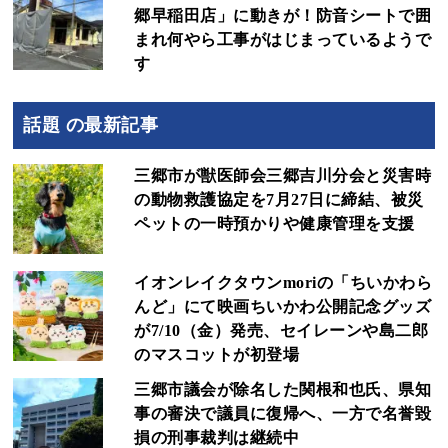
郷早稲田店」に動きが！防音シートで囲
まれ何やら工事がはじまっているようで
す
話題 の最新記事
三郷市が獣医師会三郷吉川分会と災害時
の動物救護協定を7月27日に締結、被災
ペットの一時預かりや健康管理を支援
イオンレイクタウンmoriの「ちいかわら
んど」にて映画ちいかわ公開記念グッズ
が7/10（金）発売、セイレーンや島二郎
のマスコットが初登場
三郷市議会が除名した関根和也氏、県知
事の審決で議員に復帰へ、一方で名誉毀
損の刑事裁判は継続中