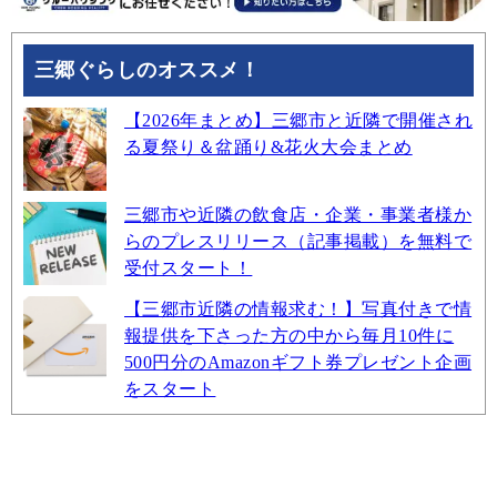
三郷ぐらしのオススメ！
【2026年まとめ】三郷市と近隣で開催され
る夏祭り＆盆踊り&花火大会まとめ
三郷市や近隣の飲食店・企業・事業者様か
らのプレスリリース（記事掲載）を無料で
受付スタート！
【三郷市近隣の情報求む！】写真付きで情
報提供を下さった方の中から毎月10件に
500円分のAmazonギフト券プレゼント企画
をスタート