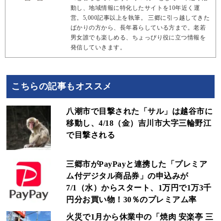
動し、地域情報に特化したサイトを10年近く運
営。5,000記事以上を執筆。 三郷に引っ越してきた
ばかりの方から、長年暮らしている方まで。老若
男女誰でも楽しめる、ちょっぴり役に立つ情報を
発信していきます。
こちらの記事もオススメ
八潮市で目撃された「サル」は越谷市に
移動し、4/18（金）吉川市大字三輪野江
で目撃される
三郷市がPayPayと連携した「プレミア
ム付デジタル商品券」の申込みが
7/1（水）からスタート、1万円で1万3千
円分お買い物！30％のプレミアム率
火災で1月から休業中の「焼肉 安楽亭 三