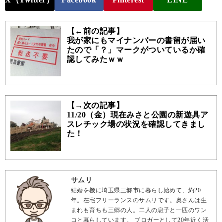
【←前の記事】
我が家にもマイナンバーの書留が届い
たので「？」マークがついているか確
認してみたｗｗ
【→次の記事】
11/20（金）現在みさと公園の新遊具ア
スレチック場の状況を確認してきまし
た！
サムリ
結婚を機に埼玉県三郷市に暮らし始めて、約20
年。在宅フリーランスのサムリです。奥さんは生
まれも育ちも三郷の人。二人の息子と一匹のワン
コと暮らしています。 ブロガーとして20年近く活