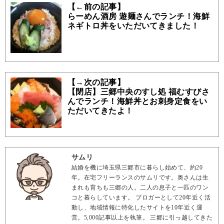
【←前の記事】
らーめん酒房 遊麺さんでランチ！海鮮
ネギトロ丼をいただいてきました！
【→次の記事】
【閉店】三郷中央のすし処 福むすびさ
んでランチ！海鮮丼とお刺身定食をい
ただいてきたよ！
サムリ
結婚を機に埼玉県三郷市に暮らし始めて、約20
年。在宅フリーランスのサムリです。奥さんは生
まれも育ちも三郷の人。二人の息子と一匹のワン
コと暮らしています。 ブロガーとして20年近く活
動し、地域情報に特化したサイトを10年近く運
営。5,000記事以上を執筆。 三郷に引っ越してきた