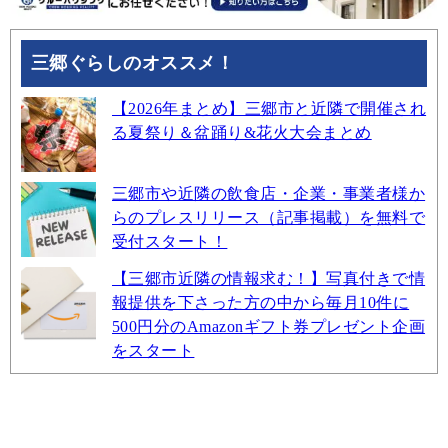
三郷ぐらしのオススメ！
【2026年まとめ】三郷市と近隣で開催され
る夏祭り＆盆踊り&花火大会まとめ
三郷市や近隣の飲食店・企業・事業者様か
らのプレスリリース（記事掲載）を無料で
受付スタート！
【三郷市近隣の情報求む！】写真付きで情
報提供を下さった方の中から毎月10件に
500円分のAmazonギフト券プレゼント企画
をスタート