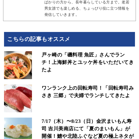
ばかりの方から、長年暮らしている方まで。老若
男女誰でも楽しめる、ちょっぴり役に立つ情報を
発信していきます。
こちらの記事もオススメ
戸ヶ崎の「磯料理 魚匠」さんでラン
チ！上海鮮丼とユッケ丼をいただいてき
たよ
ワンランク上の回転寿司！「回転寿司み
さき 三郷」で夫婦でランチしてきたよ
7/17（木）〜8/23（日）金沢まいもん寿
司 吉川美南店にて「夏のまいもん」が
開催！鱧や北陸ふぐなど夏の極上ネタが