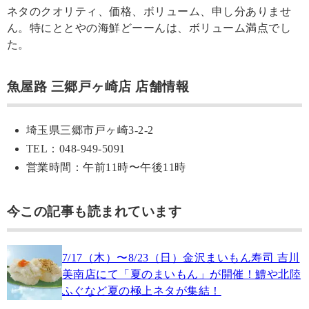
ネタのクオリティ、価格、ボリューム、申し分ありませ
ん。特にととやの海鮮どーーんは、ボリューム満点でし
た。
魚屋路 三郷戸ヶ崎店 店舗情報
埼玉県三郷市戸ヶ崎3-2-2
TEL：048-949-5091
営業時間：午前11時〜午後11時
今この記事も読まれています
7/17（木）〜8/23（日）金沢まいもん寿司 吉川
美南店にて「夏のまいもん」が開催！鱧や北陸
ふぐなど夏の極上ネタが集結！