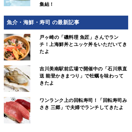
集結！
魚介・海鮮・寿司 の最新記事
戸ヶ崎の「磯料理 魚匠」さんでラン
チ！上海鮮丼とユッケ丼をいただいてき
たよ
吉川美南駅前広場で開催中の「石川県直
送 能登かきまつり」で牡蠣を味わって
きたよ
ワンランク上の回転寿司！「回転寿司み
さき 三郷」で夫婦でランチしてきたよ