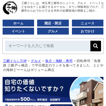
三郷ぐらしは、埼玉県三郷市のニュース、グルメ、イベントな
どをゆる〜くお届けするローカル・タウン情報発信ブログ。三
郷市からおでかけできる市外の近隣地域の情報もご紹介。
ホーム
開店・閉店
ニュース
イベント
グルメ
おでかけ
三郷ぐらしTOP
>
グルメ
>
魚介・海鮮・寿司
>
回転寿司「魚屋
路 三郷戸ヶ崎店」で平日限定のランチを食べてきました、ととや
の海鮮どーーんはボリューム満点