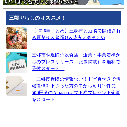
三郷ぐらしのオススメ！
【2026年まとめ】三郷市と近隣で開催され
る夏祭り＆盆踊り&花火大会まとめ
三郷市や近隣の飲食店・企業・事業者様か
らのプレスリリース（記事掲載）を無料で
受付スタート！
【三郷市近隣の情報求む！】写真付きで情
報提供を下さった方の中から毎月10件に
500円分のAmazonギフト券プレゼント企画
をスタート