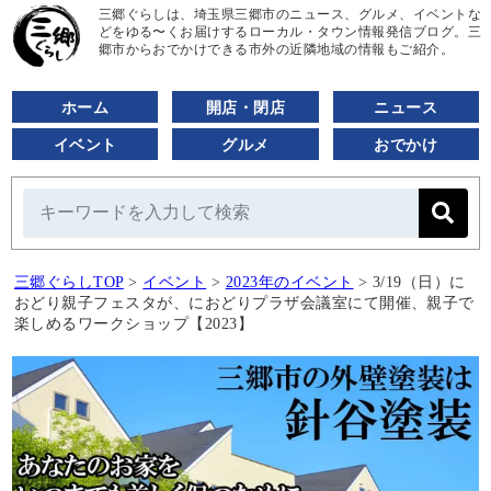
三郷ぐらしは、埼玉県三郷市のニュース、グルメ、イベントな
どをゆる〜くお届けするローカル・タウン情報発信ブログ。三
郷市からおでかけできる市外の近隣地域の情報もご紹介。
ホーム
開店・閉店
ニュース
イベント
グルメ
おでかけ
三郷ぐらしTOP
>
イベント
>
2023年のイベント
>
3/19（日）に
おどり親子フェスタが、におどりプラザ会議室にて開催、親子で
楽しめるワークショップ【2023】