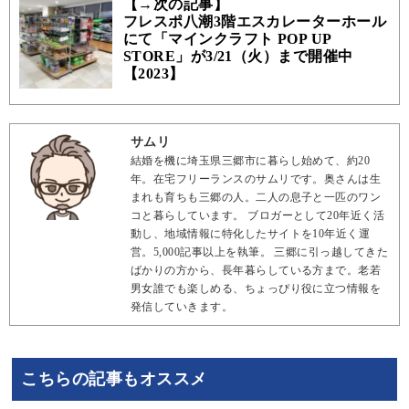
【→次の記事】
フレスポ八潮3階エスカレーターホール
にて「マインクラフト POP UP
STORE」が3/21（火）まで開催中
【2023】
サムリ
結婚を機に埼玉県三郷市に暮らし始めて、約20
年。在宅フリーランスのサムリです。奥さんは生
まれも育ちも三郷の人。二人の息子と一匹のワン
コと暮らしています。 ブロガーとして20年近く活
動し、地域情報に特化したサイトを10年近く運
営。5,000記事以上を執筆。 三郷に引っ越してきた
ばかりの方から、長年暮らしている方まで。老若
男女誰でも楽しめる、ちょっぴり役に立つ情報を
発信していきます。
こちらの記事もオススメ