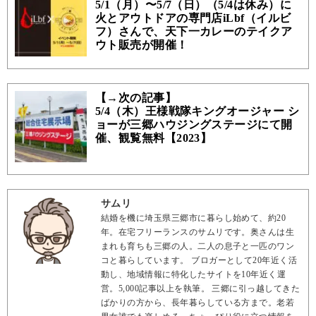
5/1（月）〜5/7（日）（5/4は休み）に
火とアウトドアの専門店iLbf（イルビ
フ）さんで、天下一カレーのテイクア
ウト販売が開催！
【→次の記事】
5/4（木）王様戦隊キングオージャー シ
ョーが三郷ハウジングステージにて開
催、観覧無料【2023】
サムリ
結婚を機に埼玉県三郷市に暮らし始めて、約20
年。在宅フリーランスのサムリです。奥さんは生
まれも育ちも三郷の人。二人の息子と一匹のワン
コと暮らしています。 ブロガーとして20年近く活
動し、地域情報に特化したサイトを10年近く運
営。5,000記事以上を執筆。 三郷に引っ越してきた
ばかりの方から、長年暮らしている方まで。老若