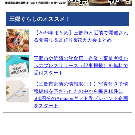
三郷ぐらしのオススメ！
【2026年まとめ】三郷市と近隣で開催され
る夏祭り＆盆踊り&花火大会まとめ
三郷市や近隣の飲食店・企業・事業者様か
らのプレスリリース（記事掲載）を無料で
受付スタート！
【三郷市近隣の情報求む！】写真付きで情
報提供を下さった方の中から毎月10件に
500円分のAmazonギフト券プレゼント企画
をスタート