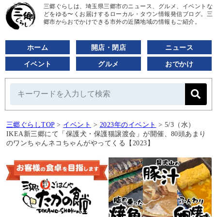
三郷ぐらしは、埼玉県三郷市のニュース、グルメ、イベントな
どをゆる〜くお届けするローカル・タウン情報発信ブログ。三
郷市からおでかけできる市外の近隣地域の情報もご紹介。
ホーム
開店・閉店
ニュース
イベント
グルメ
おでかけ
三郷ぐらしTOP
>
イベント
>
2023年のイベント
>
5/3（水）
IKEA新三郷にて「保護犬・保護猫譲渡会」が開催、80頭あまり
のワンちゃんネコちゃんがやってくる【2023】