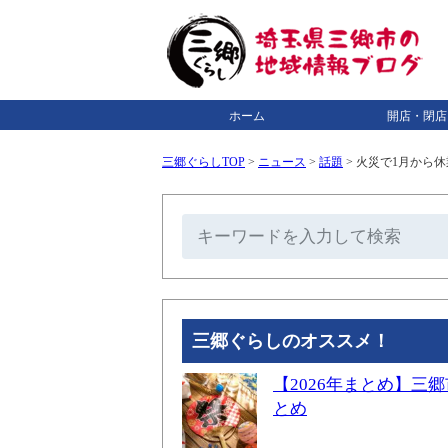
ホーム
開店・閉店
三郷ぐらしTOP
>
ニュース
>
話題
>
火災で1月から休
三郷ぐらしのオススメ！
【2026年まとめ】
とめ