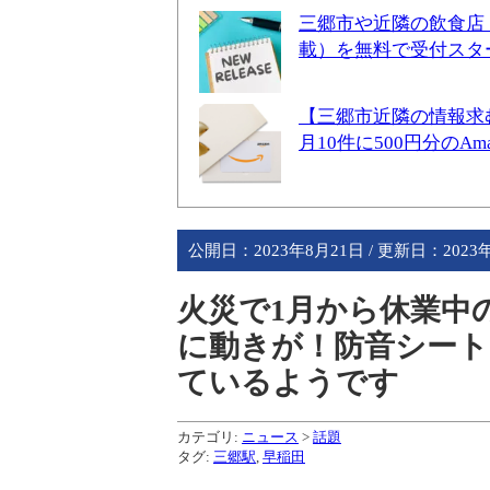
三郷市や近隣の飲食店
載）を無料で受付スタ
【三郷市近隣の情報求
月10件に500円分のA
公開日：
2023年8月21日
/ 更新日：
2023
火災で1月から休業中の
に動きが！防音シー
ているようです
カテゴリ:
ニュース
>
話題
タグ:
三郷駅
,
早稲田