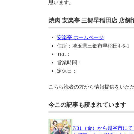
思います。
焼肉 安楽亭 三郷早稲田店 店舗
安楽亭 ホームページ
住所：埼玉県三郷市早稲田4-6-1
TEL：
営業時間：
定休日：
こちら読者の方から情報提供をいた
今この記事も読まれています
7/31（金）から越谷市