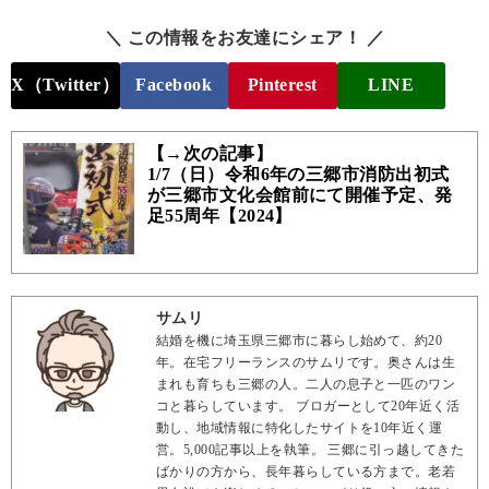
＼ この情報をお友達にシェア！ ／
X（Twitter）
Facebook
Pinterest
LINE
【→次の記事】
1/7（日）令和6年の三郷市消防出初式
が三郷市文化会館前にて開催予定、発
足55周年【2024】
サムリ
結婚を機に埼玉県三郷市に暮らし始めて、約20
年。在宅フリーランスのサムリです。奥さんは生
まれも育ちも三郷の人。二人の息子と一匹のワン
コと暮らしています。 ブロガーとして20年近く活
動し、地域情報に特化したサイトを10年近く運
営。5,000記事以上を執筆。 三郷に引っ越してきた
ばかりの方から、長年暮らしている方まで。老若