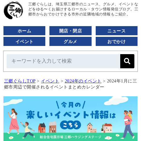
三郷ぐらしは、埼玉県三郷市のニュース、グルメ、イベントな
どをゆる〜くお届けするローカル・タウン情報発信ブログ。三
郷市からおでかけできる市外の近隣地域の情報もご紹介。
ホーム
開店・閉店
ニュース
イベント
グルメ
おでかけ
三郷ぐらしTOP
>
イベント
>
2024年のイベント
>
2024年1月に三
郷市周辺で開催されるイベントまとめカレンダー