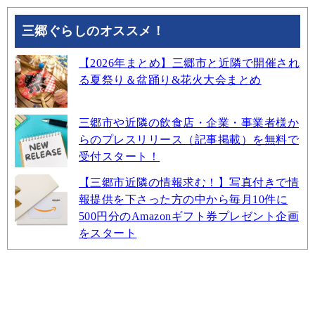
三郷ぐらしのオススメ！
【2026年まとめ】三郷市と近隣で開催され
る夏祭り＆盆踊り&花火大会まとめ
三郷市や近隣の飲食店・企業・事業者様か
らのプレスリリース（記事掲載）を無料で
受付スタート！
【三郷市近隣の情報求む！】写真付きで情
報提供を下さった方の中から毎月10件に
500円分のAmazonギフト券プレゼント企画
をスタート