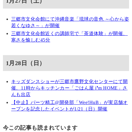
1月27日（土）
三郷市文化会館にて沖縄音楽「琉球の音色 ～心から姿
若くなゆさ～」が開催
三郷市文化会館近くの講師宅で「茶道体験」が開催、
寒さを愉しむ45分
1月28日（日）
キッズダンスショーが三郷市鷹野文化センターにて開
催、11時からキッチンカー「ごはん屋 i❜m HOME」さ
んも出店
【中止】パーツ精工@開発部「Wee!HuB」が実店舗オ
ープンを記念したイベントが1/21（日）開催
今この記事も読まれています