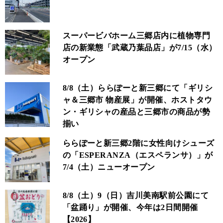
スーパービバホーム三郷店内に植物専門
店の新業態「武蔵乃葉品店」が7/15（水）
オープン
8/8（土）ららぽーと新三郷にて「ギリシ
ャ＆三郷市 物産展」が開催、ホストタウ
ン・ギリシャの産品と三郷市の商品が勢
揃い
ららぽーと新三郷2階に女性向けシューズ
の「ESPERANZA（エスペランサ）」が
7/4（土）ニューオープン
8/8（土）9（日）吉川美南駅前公園にて
「盆踊り」が開催、今年は2日間開催
【2026】