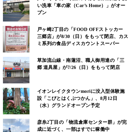
い洗車「車の家（Car’s Home）」がオー
プン
戸ヶ崎2丁目の「FOOD OFFストッカー
三郷店」が8/30（日）をもって閉店、カス
ミ系列の食品ディスカウントスーパー
草加流山線・南蓮沼、職人御用達の「三
郷 道具屋」が7/26（日）をもって閉店
イオンレイクタウンmoriに没入型体験施
設「こびとはくぶつかん」、8月12日
（水）グランドオープン予定
彦糸2丁目の「物流倉庫センター群」が完
成に近づく、一部はすでに稼働中