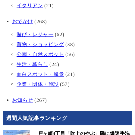
イタリアン
(21)
おでかけ
(268)
遊び・レジャー
(62)
買物・ショッピング
(38)
公園・自然スポット
(56)
生活・暮らし
(24)
面白スポット・風景
(21)
企業・団体・施設
(57)
お知らせ
(267)
週間人気記事ランキング
戸ヶ崎4丁目「吹上のやぶ」隣に爆速手洗