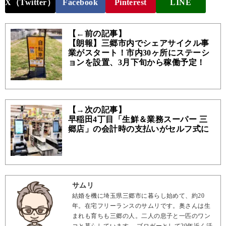
X（Twitter）
Facebook
Pinterest
LINE
【←前の記事】
【朗報】三郷市内でシェアサイクル事
業がスタート！市内30ヶ所にステーシ
ョンを設置、3月下旬から稼働予定！
【→次の記事】
早稲田4丁目「生鮮＆業務スーパー 三
郷店」の会計時の支払いがセルフ式に
サムリ
結婚を機に埼玉県三郷市に暮らし始めて、約20
年。在宅フリーランスのサムリです。奥さんは生
まれも育ちも三郷の人。二人の息子と一匹のワン