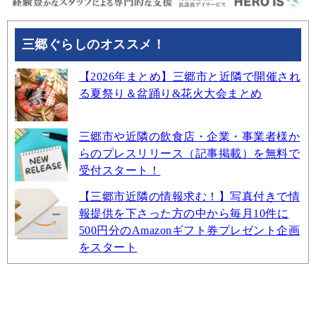
三郷ぐらしのオススメ！
【2026年まとめ】三郷市と近隣で開催され
る夏祭り＆盆踊り&花火大会まとめ
三郷市や近隣の飲食店・企業・事業者様か
らのプレスリリース（記事掲載）を無料で
受付スタート！
【三郷市近隣の情報求む！】写真付きで情
報提供を下さった方の中から毎月10件に
500円分のAmazonギフト券プレゼント企画
をスタート