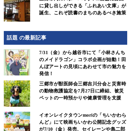
に貸し出しができる「ふれあい文庫」が
誕生、これぞ読書のまちのあるべき施策
話題 の最新記事
7/31（金）から越谷市にて「小林さんち
のメイドラゴン」コラボ企画が始動！田
んぼアートの見頃にあわせて市の魅力を
発信！
三郷市が獣医師会三郷吉川分会と災害時
の動物救護協定を7月27日に締結、被災
ペットの一時預かりや健康管理を支援
イオンレイクタウンmoriの「ちいかわら
んど」にて映画ちいかわ公開記念グッズ
が7/10（金）発売、セイレーンや島二郎