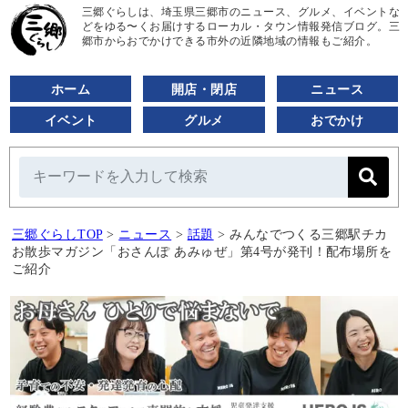
三郷ぐらしは、埼玉県三郷市のニュース、グルメ、イベントな
どをゆる〜くお届けするローカル・タウン情報発信ブログ。三
郷市からおでかけできる市外の近隣地域の情報もご紹介。
ホーム
開店・閉店
ニュース
イベント
グルメ
おでかけ
三郷ぐらしTOP
>
ニュース
>
話題
>
みんなでつくる三郷駅チカ
お散歩マガジン「おさんぽ あみゅぜ」第4号が発刊！配布場所を
ご紹介