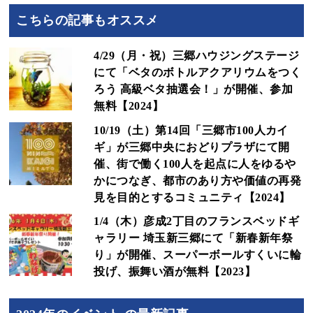
こちらの記事もオススメ
4/29（月・祝）三郷ハウジングステージ
にて「ベタのボトルアクアリウムをつく
ろう 高級ベタ抽選会！」が開催、参加
無料【2024】
10/19（土）第14回「三郷市100人カイ
ギ」が三郷中央におどりプラザにて開
催、街で働く100人を起点に人をゆるや
かにつなぎ、都市のあり方や価値の再発
見を目的とするコミュニティ【2024】
1/4（木）彦成2丁目のフランスベッドギ
ャラリー 埼玉新三郷にて「新春新年祭
り」が開催、スーパーボールすくいに輪
投げ、振舞い酒が無料【2023】