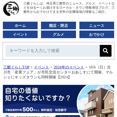
三郷ぐらしは、埼玉県三郷市のニュース、グルメ、イベントな
どをゆる〜くお届けするローカル・タウン情報発信ブログ。三
郷市からおでかけできる市外の近隣地域の情報もご紹介。
ホーム
開店・閉店
ニュース
イベント
グルメ
おでかけ
三郷ぐらしTOP
>
イベント
>
2024年のイベント
>
10/6（日）吉
川市「産業フェア」が市民交流センターおあしすにて開催、マル
シェにキッズタウンも同時開催【2024】