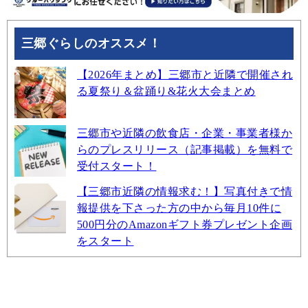
三郷ぐらしのオススメ！
【2026年まとめ】三郷市と近隣で開催され
る夏祭り＆盆踊り&花火大会まとめ
三郷市や近隣の飲食店・企業・事業者様か
らのプレスリリース（記事掲載）を無料で
受付スタート！
【三郷市近隣の情報求む！】写真付きで情
報提供を下さった方の中から毎月10件に
500円分のAmazonギフト券プレゼント企画
をスタート