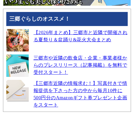
三郷ぐらしのオススメ！
【2026年まとめ】三郷市と近隣で開催され
る夏祭り＆盆踊り&花火大会まとめ
三郷市や近隣の飲食店・企業・事業者様か
らのプレスリリース（記事掲載）を無料で
受付スタート！
【三郷市近隣の情報求む！】写真付きで情
報提供を下さった方の中から毎月10件に
500円分のAmazonギフト券プレゼント企画
をスタート