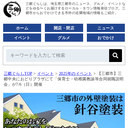
三郷ぐらしは、埼玉県三郷市のニュース、グルメ、イベントな
どをゆる〜くお届けするローカル・タウン情報発信ブログ。三
郷市からおでかけできる市外の近隣地域の情報もご紹介。
ホーム
開店・閉店
ニュース
イベント
グルメ
おでかけ
三郷ぐらしTOP
>
イベント
>
2025年のイベント
>
【三郷市】三
郷中央におどりプラザにて「保育士・幼稚園教諭等合同就職説明
会」が7/6（日）開催