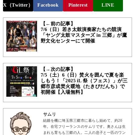
X（Twitter）
Facebook
Pinterest
LINE
【←前の記事】
7/6（日）若き太鼓演奏家たちの競演
「ヤング太鼓マスターズ in 三郷」が鷹
野文化センターにて開催
【→次の記事】
7/5（土）6（日）焚火を囲んで夏を楽
しもう！「2025 iL 祭（フェス）」が三
郷市彦成焚火暖地（たきびだんち）で
初開催【入場無料】
サムリ
結婚を機に埼玉県三郷市に暮らし始めて、約20
年。在宅フリーランスのサムリです。奥さんは生
まれも育ちも三郷の人。二人の息子と一匹のワン