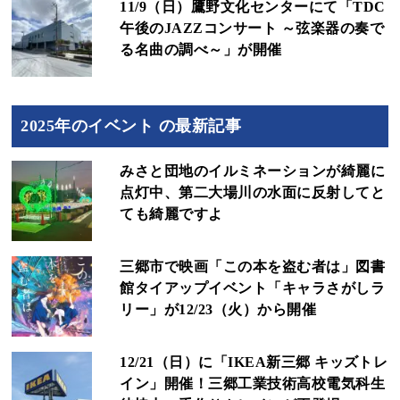
11/9（日）鷹野文化センターにて「TDC
午後のJAZZコンサート ～弦楽器の奏で
る名曲の調べ～」が開催
2025年のイベント の最新記事
みさと団地のイルミネーションが綺麗に
点灯中、第二大場川の水面に反射してと
ても綺麗ですよ
三郷市で映画「この本を盗む者は」図書
館タイアップイベント「キャラさがしラ
リー」が12/23（火）から開催
12/21（日）に「IKEA新三郷 キッズトレ
イン」開催！三郷工業技術高校電気科生