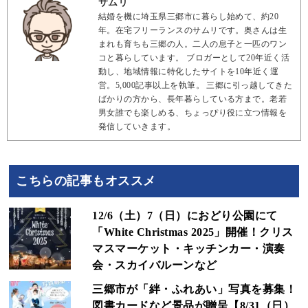
サムリ
結婚を機に埼玉県三郷市に暮らし始めて、約20
年。在宅フリーランスのサムリです。奥さんは生
まれも育ちも三郷の人。二人の息子と一匹のワン
コと暮らしています。 ブロガーとして20年近く活
動し、地域情報に特化したサイトを10年近く運
営。5,000記事以上を執筆。 三郷に引っ越してきた
ばかりの方から、長年暮らしている方まで。老若
男女誰でも楽しめる、ちょっぴり役に立つ情報を
発信していきます。
こちらの記事もオススメ
12/6（土）7（日）におどり公園にて
「White Christmas 2025」開催！クリス
マスマーケット・キッチンカー・演奏
会・スカイバルーンなど
三郷市が「絆・ふれあい」写真を募集！
図書カードなど景品が贈呈【8/31（日）