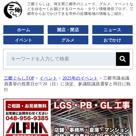
三郷ぐらしは、埼玉県三郷市のニュース、グルメ、イベントな
どをゆる〜くお届けするローカル・タウン情報発信ブログ。三
郷市からおでかけできる市外の近隣地域の情報もご紹介。
ホーム
開店・閉店
ニュース
イベント
グルメ
おでかけ
三郷ぐらしTOP
>
イベント
>
2025年のイベント
>
三郷市議会議
員選挙の投票日が7/20（日）に決定、参議院議員選挙と同日に執
行