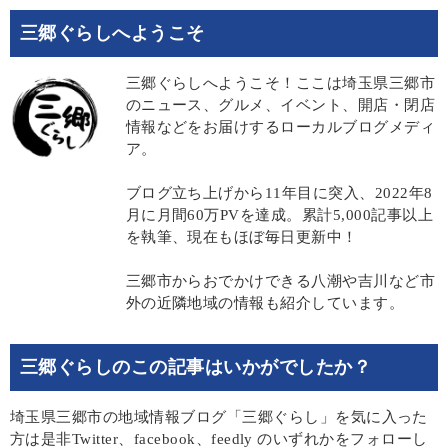
三郷ぐらしへようこそ
三郷ぐらしへようこそ！ここは埼玉県三郷市
のニュース、グルメ、イベント、開店・閉店
情報などをお届けするローカルブログメディ
ア。
ブログ立ち上げから11年目に突入、2022年8
月に月間60万PVを達成。累計5,000記事以上
を執筆、現在もほぼ毎日更新中！
三郷市からおでかけできる八潮や吉川など市
外の近隣地域の情報も紹介しています。
三郷ぐらしのこの記事はいかがでしたか？
埼玉県三郷市の地域情報ブログ「三郷ぐらし」を気に入った
方は是非Twitter、facebook、feedly のいずれかをフォローし