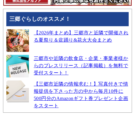
三郷ぐらしのオススメ！
【2026年まとめ】三郷市と近隣で開催され
る夏祭り＆盆踊り&花火大会まとめ
三郷市や近隣の飲食店・企業・事業者様か
らのプレスリリース（記事掲載）を無料で
受付スタート！
【三郷市近隣の情報求む！】写真付きで情
報提供を下さった方の中から毎月10件に
500円分のAmazonギフト券プレゼント企画
をスタート