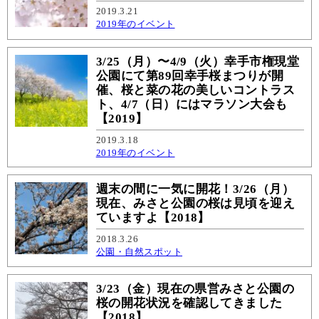
2019.3.21
2019年のイベント
3/25（月）〜4/9（火）幸手市権現堂
公園にて第89回幸手桜まつりが開
催、桜と菜の花の美しいコントラス
ト、4/7（日）にはマラソン大会も
【2019】
2019.3.18
2019年のイベント
週末の間に一気に開花！3/26（月）
現在、みさと公園の桜は見頃を迎え
ていますよ【2018】
2018.3.26
公園・自然スポット
3/23（金）現在の県営みさと公園の
桜の開花状況を確認してきました
【2018】