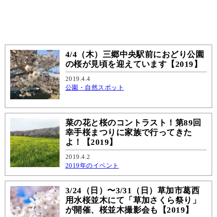
4/4（木）三郷中央駅前におどり公園
の桜が見頃を迎えています【2019】
2019.4.4
公園・自然スポット
菜の花と桜のコントラスト！第89回
幸手桜まつりに家族で行ってきた
よ！【2019】
2019.4.2
2019年のイベント
3/24（日）〜3/31（日）草加市葛西
用水桜並木にて「草加さくら祭り」
が開催、桜並木撮影会も【2019】