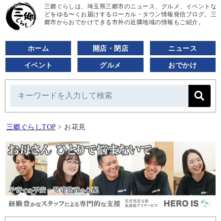
三郷ぐらしは、埼玉県三郷市のニュース、グルメ、イベントな
どをゆる〜くお届けするローカル・タウン情報発信ブログ。三
郷市からおでかけできる市外の近隣地域の情報もご紹介。
ホーム
開店・閉店
ニュース
イベント
グルメ
おでかけ
三郷ぐらしTOP
>
お花見