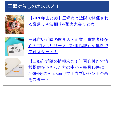
三郷ぐらしのオススメ！
【2026年まとめ】三郷市と近隣で開催され
る夏祭り＆盆踊り&花火大会まとめ
三郷市や近隣の飲食店・企業・事業者様か
らのプレスリリース（記事掲載）を無料で
受付スタート！
【三郷市近隣の情報求む！】写真付きで情
報提供を下さった方の中から毎月10件に
500円分のAmazonギフト券プレゼント企画
をスタート