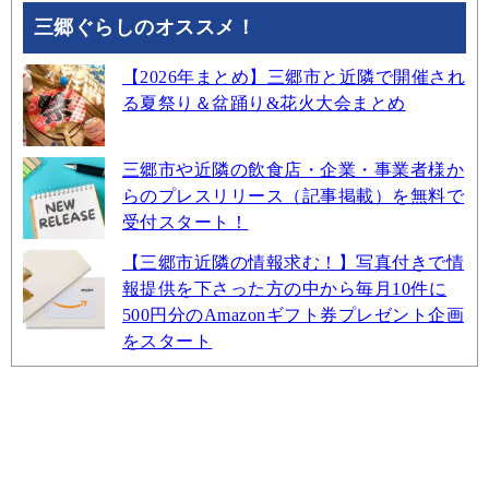
三郷ぐらしのオススメ！
【2026年まとめ】三郷市と近隣で開催され
る夏祭り＆盆踊り&花火大会まとめ
三郷市や近隣の飲食店・企業・事業者様か
らのプレスリリース（記事掲載）を無料で
受付スタート！
【三郷市近隣の情報求む！】写真付きで情
報提供を下さった方の中から毎月10件に
500円分のAmazonギフト券プレゼント企画
をスタート