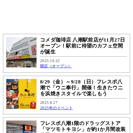
コメダ珈琲店 八潮駅前店が11月27日
オープン！駅前に待望のカフェ空間
が誕生
2025.10.22
開店（オープン）
8/29（金）～9/28（日）フレスポ八
潮で「ウニ奉行」開催！生きたウニ
を浜焼きスタイルで楽しもう
2025.8.27
2025年のイベント
フレスポ八潮1階のドラッグストア
「マツモトキヨシ」が約1か月間改装