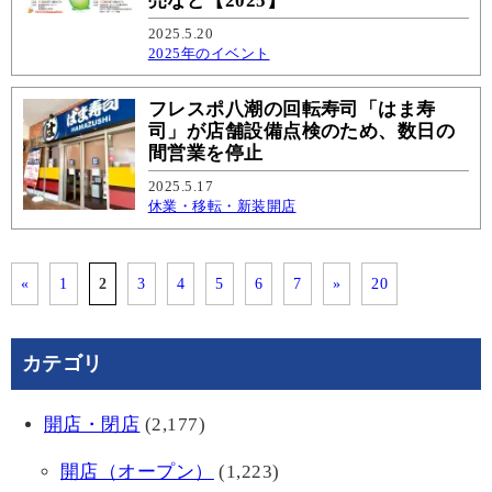
売など【2025】
2025.5.20
2025年のイベント
フレスポ八潮の回転寿司「はま寿
司」が店舗設備点検のため、数日の
間営業を停止
2025.5.17
休業・移転・新装開店
«
1
2
3
4
5
6
7
»
20
カテゴリ
開店・閉店
(2,177)
開店（オープン）
(1,223)