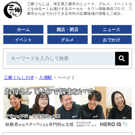
三郷ぐらしは、埼玉県三郷市のニュース、グルメ、イベントな
どをゆる〜くお届けするローカル・タウン情報発信ブログ。三
郷市からおでかけできる市外の近隣地域の情報もご紹介。
ホーム
開店・閉店
ニュース
イベント
グルメ
おでかけ
三郷ぐらしTOP
>
八潮駅
>
ページ 2