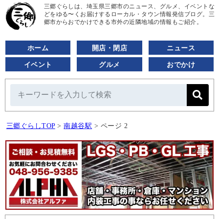
三郷ぐらしは、埼玉県三郷市のニュース、グルメ、イベントな
どをゆる〜くお届けするローカル・タウン情報発信ブログ。三
郷市からおでかけできる市外の近隣地域の情報もご紹介。
ホーム
開店・閉店
ニュース
イベント
グルメ
おでかけ
三郷ぐらしTOP
>
南越谷駅
>
ページ 2