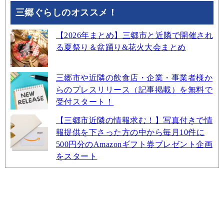
三郷ぐらしのオススメ！
【2026年まとめ】三郷市と近隣で開催され
る夏祭り＆盆踊り&花火大会まとめ
三郷市や近隣の飲食店・企業・事業者様か
らのプレスリリース（記事掲載）を無料で
受付スタート！
【三郷市近隣の情報求む！】写真付きで情
報提供を下さった方の中から毎月10件に
500円分のAmazonギフト券プレゼント企画
をスタート