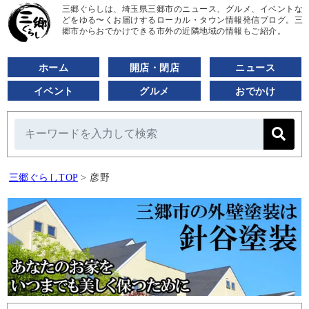
三郷ぐらしは、埼玉県三郷市のニュース、グルメ、イベントな
どをゆる〜くお届けするローカル・タウン情報発信ブログ。三
郷市からおでかけできる市外の近隣地域の情報もご紹介。
ホーム
開店・閉店
ニュース
イベント
グルメ
おでかけ
三郷ぐらしTOP
>
彦野