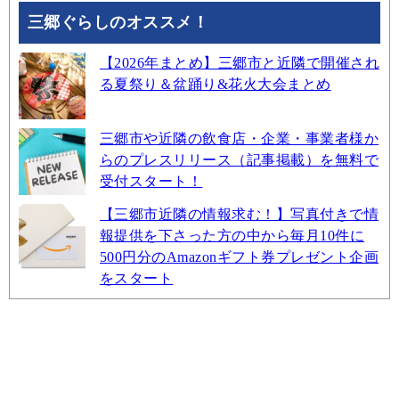
三郷ぐらしのオススメ！
【2026年まとめ】三郷市と近隣で開催され
る夏祭り＆盆踊り&花火大会まとめ
三郷市や近隣の飲食店・企業・事業者様か
らのプレスリリース（記事掲載）を無料で
受付スタート！
【三郷市近隣の情報求む！】写真付きで情
報提供を下さった方の中から毎月10件に
500円分のAmazonギフト券プレゼント企画
をスタート