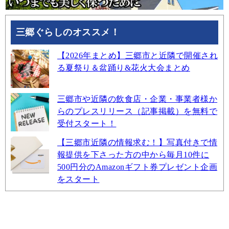
三郷ぐらしのオススメ！
【2026年まとめ】三郷市と近隣で開催され
る夏祭り＆盆踊り&花火大会まとめ
三郷市や近隣の飲食店・企業・事業者様か
らのプレスリリース（記事掲載）を無料で
受付スタート！
【三郷市近隣の情報求む！】写真付きで情
報提供を下さった方の中から毎月10件に
500円分のAmazonギフト券プレゼント企画
をスタート