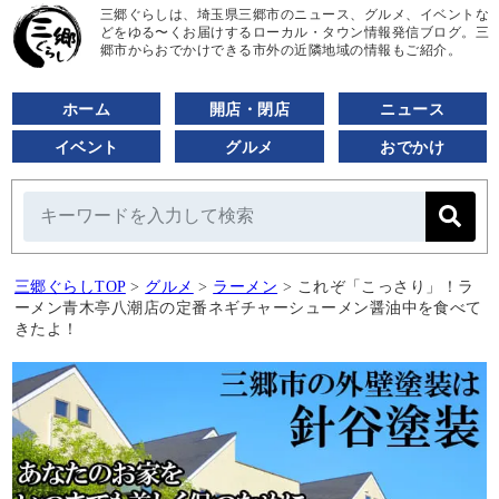
三郷ぐらしは、埼玉県三郷市のニュース、グルメ、イベントな
どをゆる〜くお届けするローカル・タウン情報発信ブログ。三
郷市からおでかけできる市外の近隣地域の情報もご紹介。
ホーム
開店・閉店
ニュース
イベント
グルメ
おでかけ
三郷ぐらしTOP
>
グルメ
>
ラーメン
>
これぞ「こっさり」！ラ
ーメン青木亭八潮店の定番ネギチャーシューメン醤油中を食べて
きたよ！