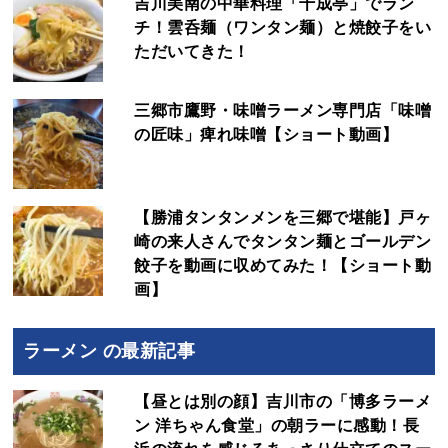
吉川美南の中華料理「千成亭」でラン
チ！雲呑麺（ワンタン麺）と焼餃子をい
ただいてきた！
三郷市鷹野・味噌ラーメン専門店「味噌
の匠味」痺れ味噌【ショート動画】
【勝浦タンタンメンを三郷で堪能】戸ヶ
崎の来人さんでタンタン麺とゴールデン
餃子を動画に収めてみた！【ショート動
画】
ラーメン の最新記事
【昼とは別の顔】吉川市の「博多ラーメ
ン 洋ちゃん食堂」の朝ラーに感動！長