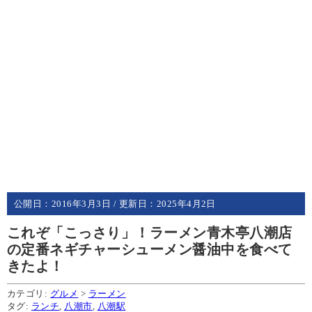
公開日：
2016年3月3日
/ 更新日：
2025年4月2日
これぞ「こっさり」！ラーメン青木亭八潮店
の定番ネギチャーシューメン醤油中を食べて
きたよ！
カテゴリ:
グルメ
>
ラーメン
タグ:
ランチ
,
八潮市
,
八潮駅