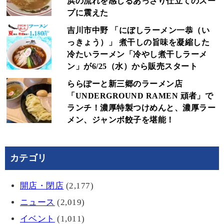
浜の流れを感じるあっさり仕立てのスー
プに震えた
吉川市中野 「にぼしラーメン一恭（い
っきょう）」 煮干しの旨味を凝縮した
冷たいラーメン「冷やし煮干しラーメ
ン」が6/25（水）から販売スタート
ららぽーと新三郷のラーメン店
「UNDERGROUND RAMEN 頑者」で
ランチ！濃厚特製つけめんと、濃厚ラー
メン、ジャンボ餃子を堪能！
カテゴリ
開店・閉店
(2,177)
ニュース
(2,019)
イベント
(1,011)