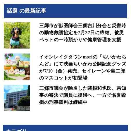
話題 の最新記事
三郷市が獣医師会三郷吉川分会と災害時
の動物救護協定を7月27日に締結、被災
ペットの一時預かりや健康管理を支援
イオンレイクタウンmoriの「ちいかわら
んど」にて映画ちいかわ公開記念グッズ
が7/10（金）発売、セイレーンや島二郎
のマスコットが初登場
三郷市議会が除名した関根和也氏、県知
事の審決で議員に復帰へ、一方で名誉毀
損の刑事裁判は継続中