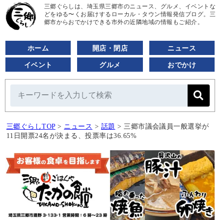
三郷ぐらしは、埼玉県三郷市のニュース、グルメ、イベントな
どをゆる〜くお届けするローカル・タウン情報発信ブログ。三
郷市からおでかけできる市外の近隣地域の情報もご紹介。
ホーム
開店・閉店
ニュース
イベント
グルメ
おでかけ
三郷ぐらしTOP
>
ニュース
>
話題
>
三郷市議会議員一般選挙が
11日開票24名が決まる、投票率は36.65%