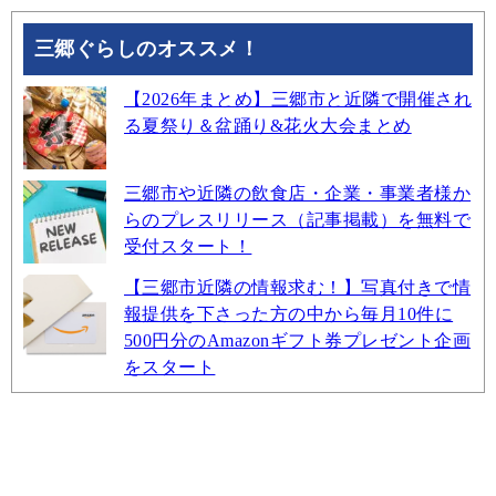
三郷ぐらしのオススメ！
【2026年まとめ】三郷市と近隣で開催され
る夏祭り＆盆踊り&花火大会まとめ
三郷市や近隣の飲食店・企業・事業者様か
らのプレスリリース（記事掲載）を無料で
受付スタート！
【三郷市近隣の情報求む！】写真付きで情
報提供を下さった方の中から毎月10件に
500円分のAmazonギフト券プレゼント企画
をスタート