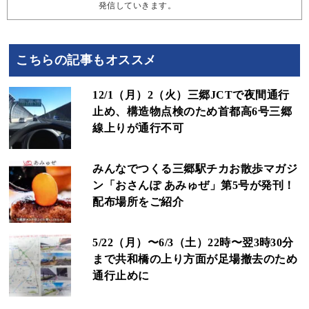
発信していきます。
こちらの記事もオススメ
12/1（月）2（火）三郷JCTで夜間通行
止め、構造物点検のため首都高6号三郷
線上りが通行不可
みんなでつくる三郷駅チカお散歩マガジ
ン「おさんぽ あみゅぜ」第5号が発刊！
配布場所をご紹介
5/22（月）〜6/3（土）22時〜翌3時30分
まで共和橋の上り方面が足場撤去のため
通行止めに