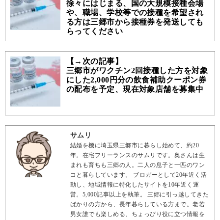
徐々にはじまる、国の大規模接種会場
や、職場、学校等での接種を希望され
る方は三郷市から接種券を発送しても
らってください
【→次の記事】
三郷市がワクチン2回接種した方を対象
にした2,000円分の飲食補助クーポン券
の配布を予定、現在対象店舗を募集中
サムリ
結婚を機に埼玉県三郷市に暮らし始めて、約20
年。在宅フリーランスのサムリです。奥さんは生
まれも育ちも三郷の人。二人の息子と一匹のワン
コと暮らしています。 ブロガーとして20年近く活
動し、地域情報に特化したサイトを10年近く運
営。5,000記事以上を執筆。 三郷に引っ越してきた
ばかりの方から、長年暮らしている方まで。老若
男女誰でも楽しめる、ちょっぴり役に立つ情報を