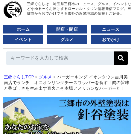
三郷ぐらしは、埼玉県三郷市のニュース、グルメ、イベントな
どをゆる〜くお届けするローカル・タウン情報発信ブログ。三
郷市からおでかけできる市外の近隣地域の情報もご紹介。
ホーム
開店・閉店
ニュース
イベント
グルメ
おでかけ
三郷ぐらしTOP
>
グルメ
>
バーガーキング イオンタウン吉川美
南店でランチ！オニオンリングチーズワッパーを食す！肉の旨味
と香ばしさを生み出す直火こそ本場アメリカンなバーガーだ！