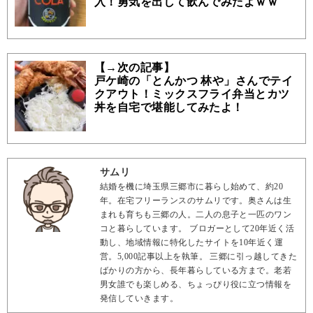
入！勇気を出して飲んでみたよｗｗ
【→次の記事】
戸ケ崎の「とんかつ 林や」さんでテイ
クアウト！ミックスフライ弁当とカツ
丼を自宅で堪能してみたよ！
サムリ
結婚を機に埼玉県三郷市に暮らし始めて、約20
年。在宅フリーランスのサムリです。奥さんは生
まれも育ちも三郷の人。二人の息子と一匹のワン
コと暮らしています。 ブロガーとして20年近く活
動し、地域情報に特化したサイトを10年近く運
営。5,000記事以上を執筆。 三郷に引っ越してきた
ばかりの方から、長年暮らしている方まで。老若
男女誰でも楽しめる、ちょっぴり役に立つ情報を
発信していきます。