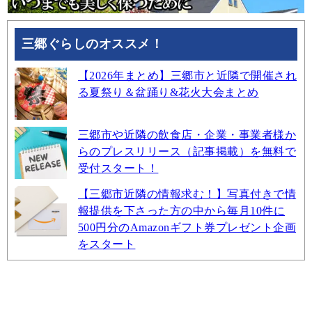
三郷ぐらしのオススメ！
【2026年まとめ】三郷市と近隣で開催され
る夏祭り＆盆踊り&花火大会まとめ
三郷市や近隣の飲食店・企業・事業者様か
らのプレスリリース（記事掲載）を無料で
受付スタート！
【三郷市近隣の情報求む！】写真付きで情
報提供を下さった方の中から毎月10件に
500円分のAmazonギフト券プレゼント企画
をスタート