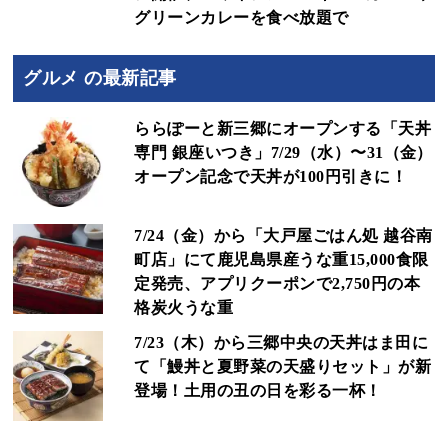
グリーンカレーを食べ放題で
グルメ の最新記事
ららぽーと新三郷にオープンする「天丼
専門 銀座いつき」7/29（水）〜31（金）
オープン記念で天丼が100円引きに！
7/24（金）から「大戸屋ごはん処 越谷南
町店」にて鹿児島県産うな重15,000食限
定発売、アプリクーポンで2,750円の本
格炭火うな重
7/23（木）から三郷中央の天丼はま田に
て「鰻丼と夏野菜の天盛りセット」が新
登場！土用の丑の日を彩る一杯！