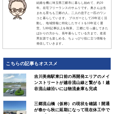
結婚を機に埼玉県三郷市に暮らし始めて、約20
年。在宅フリーランスのサムリです。奥さんは生
まれも育ちも三郷の人。二人の息子と一匹のワン
コと暮らしています。 ブロガーとして20年近く活
動し、地域情報に特化したサイトを10年近く運
営。5,000記事以上を執筆。 三郷に引っ越してきた
ばかりの方から、長年暮らしている方まで。老若
男女誰でも楽しめる、ちょっぴり役に立つ情報を
発信していきます。
こちらの記事もオススメ
吉川美南駅東口前の再開発エリアのメイ
ンストリートが越谷流山線と繋がる！越
谷流山線沿いには物流倉庫も完成
三郷流山橋（仮称）の現状を確認！開通
が春から秋に延期になって現在休工中で