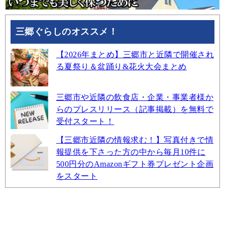
三郷ぐらしのオススメ！
【2026年まとめ】三郷市と近隣で開催され
る夏祭り＆盆踊り&花火大会まとめ
三郷市や近隣の飲食店・企業・事業者様か
らのプレスリリース（記事掲載）を無料で
受付スタート！
【三郷市近隣の情報求む！】写真付きで情
報提供を下さった方の中から毎月10件に
500円分のAmazonギフト券プレゼント企画
をスタート