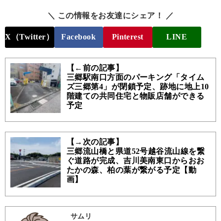
＼ この情報をお友達にシェア！ ／
X（Twitter）
Facebook
Pinterest
LINE
【←前の記事】
三郷駅南口方面のパーキング「タイム
ズ三郷第4」が閉鎖予定、跡地に地上10
階建ての共同住宅と物販店舗ができる
予定
【→次の記事】
三郷流山橋と県道52号越谷流山線を繋
ぐ道路が完成、吉川美南東口からおお
たかの森、柏の葉が繋がる予定【動
画】
サムリ