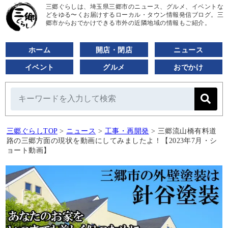
三郷ぐらしは、埼玉県三郷市のニュース、グルメ、イベントな
どをゆる〜くお届けするローカル・タウン情報発信ブログ。三
郷市からおでかけできる市外の近隣地域の情報もご紹介。
ホーム
開店・閉店
ニュース
イベント
グルメ
おでかけ
三郷ぐらしTOP
>
ニュース
>
工事・再開発
>
三郷流山橋有料道
路の三郷方面の現状を動画にしてみましたよ！【2023年7月・シ
ョート動画】