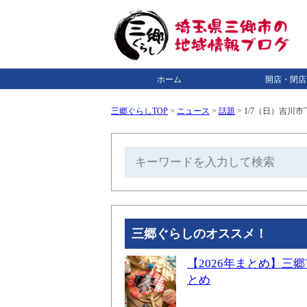
ホーム
開店・閉店
三郷ぐらしTOP
>
ニュース
>
話題
>
1/7（日）吉川
三郷ぐらしのオススメ！
【2026年まとめ】
とめ