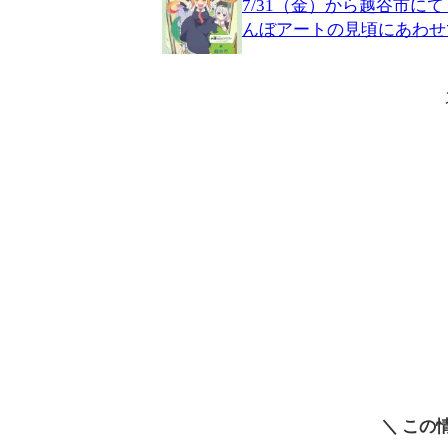
7/31（金）から越谷市
んぼアートの見頃にあわせ
＼ この