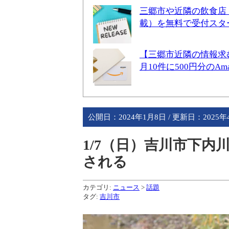
三郷市や近隣の飲食店
載）を無料で受付スタ
【三郷市近隣の情報求
月10件に500円分のA
公開日：
2024年1月8日
/ 更新日：
2025
1/7（日）吉川市下
される
カテゴリ:
ニュース
>
話題
タグ:
吉川市