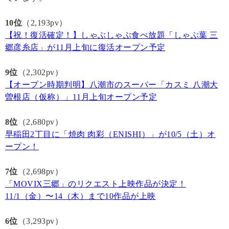
10位
（2,193pv）
【祝！復活確定！】しゃぶしゃぶ食べ放題「しゃぶ葉 三
郷彦糸店」が11月上旬に復活オープン予定
9位
（2,302pv）
【オープン時期判明】八潮市のスーパー「カスミ 八潮大
曽根店（仮称）」11月上旬オープン予定
8位
（2,680pv）
早稲田2丁目に「焼肉 肉彩（ENISHI）」が10/5（土）オ
ープン！
7位
（2,698pv）
「MOVIX三郷」のリクエスト上映作品が決定！
11/1（金）〜14（木）まで10作品が上映
6位
（3,293pv）