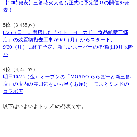
【10時発表】三郷花火大会も正式に予定通りの開催を発
表！
5位
（3,455pv）
8/25（日）に閉店した「イトーヨーカドー食品館新三郷
店」の残置物撤去工事が9/9（月）からスタート、
9/30（月）に終了予定、新しいスーパーの準備は10月以降
か
4位
（4,221pv）
明日10/25（金）オープンの「MOSDO ららぽーと新三郷
店」の店内の雰囲気をいち早くお届け！モスとミスドの
コラボ店
以下はいよいよトップ3の発表です。