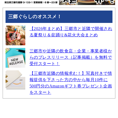
三郷ぐらしのオススメ！
【2026年まとめ】三郷市と近隣で開催され
る夏祭り＆盆踊り&花火大会まとめ
三郷市や近隣の飲食店・企業・事業者様か
らのプレスリリース（記事掲載）を無料で
受付スタート！
【三郷市近隣の情報求む！】写真付きで情
報提供を下さった方の中から毎月10件に
500円分のAmazonギフト券プレゼント企画
をスタート