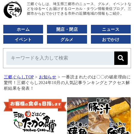
三郷ぐらしは、埼玉県三郷市のニュース、グルメ、イベントな
どをゆる〜くお届けするローカル・タウン情報発信ブログ。三
郷市からおでかけできる市外の近隣地域の情報もご紹介。
ホーム
開店・閉店
ニュース
イベント
グルメ
おでかけ
三郷ぐらしTOP
>
お知らせ
>
一番読まれたのは〇〇の破産理由に
驚愕！三郷ぐらし2024年10月の人気記事ランキングとアクセス解
析結果を発表！