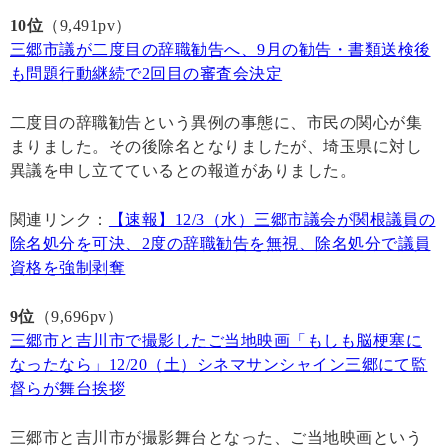
10位
（9,491pv）
三郷市議が二度目の辞職勧告へ、9月の勧告・書類送検後
も問題行動継続で2回目の審査会決定
二度目の辞職勧告という異例の事態に、市民の関心が集
まりました。その後除名となりましたが、埼玉県に対し
異議を申し立てているとの報道がありました。
関連リンク：
【速報】12/3（水）三郷市議会が関根議員の
除名処分を可決、2度の辞職勧告を無視、除名処分で議員
資格を強制剥奪
9位
（9,696pv）
三郷市と吉川市で撮影したご当地映画「もしも脳梗塞に
なったなら」12/20（土）シネマサンシャイン三郷にて監
督らが舞台挨拶
三郷市と吉川市が撮影舞台となった、ご当地映画という