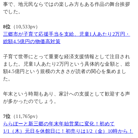
事で、地元民ならではの楽しみ方もある作品の舞台挨拶
でした。
8位
（10,533pv）
三郷市が子育て応援手当を支給、児童1人あたり2万円・
総額4.5億円の物価高対策
子育て世帯にとって重要な経済支援情報として注目され
ました。児童1人あたり2万円という具体的な金額と、総
額4.5億円という規模の大きさが読者の関心を集めまし
た。
年末という時期もあり、家計への支援として歓迎する声
が多かったのでしょう。
7位
（11,765pv）
ららぽーと新三郷の年末年始営業に変化！初めて
1/1（木）元日を休館日に！初売りは1/2（金）10時から！