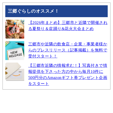
三郷ぐらしのオススメ！
【2026年まとめ】三郷市と近隣で開催され
る夏祭り＆盆踊り&花火大会まとめ
三郷市や近隣の飲食店・企業・事業者様か
らのプレスリリース（記事掲載）を無料で
受付スタート！
【三郷市近隣の情報求む！】写真付きで情
報提供を下さった方の中から毎月10件に
500円分のAmazonギフト券プレゼント企画
をスタート