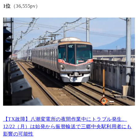
1位
（36,555pv）
【TX故障】八潮変電所の夜間作業中にトラブル発生、
12/22（月）は始発から振替輸送で三郷中央駅利用者にも
影響の可能性