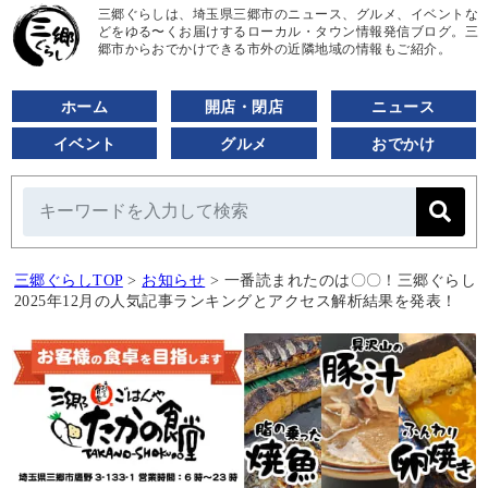
三郷ぐらしは、埼玉県三郷市のニュース、グルメ、イベントな
どをゆる〜くお届けするローカル・タウン情報発信ブログ。三
郷市からおでかけできる市外の近隣地域の情報もご紹介。
ホーム
開店・閉店
ニュース
イベント
グルメ
おでかけ
三郷ぐらしTOP
>
お知らせ
>
一番読まれたのは〇〇！三郷ぐらし
2025年12月の人気記事ランキングとアクセス解析結果を発表！