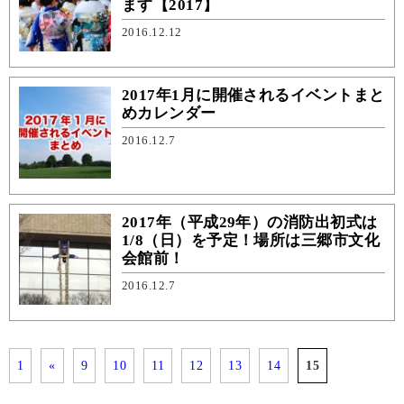
ます【2017】
2016.12.12
2017年1月に開催されるイベントまと
めカレンダー
2016.12.7
2017年（平成29年）の消防出初式は
1/8（日）を予定！場所は三郷市文化
会館前！
2016.12.7
1
«
9
10
11
12
13
14
15