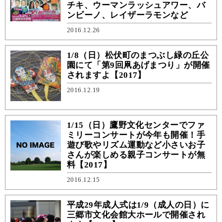
チキ、ウーマンラッシュアワー、バ
ンビーノ、レイザーラモンなど
2016.12.26
1/8（日）松伏町のまつぶし緑の丘公
園にて「第9回凧あげまつり」が開催
されますよ【2017】
2016.12.19
1/15（日）鷹野文化センターでファ
ミリーコンサートが今年も開催！手
遊び歌やリズム運動など小さいお子
さんが楽しめる親子コンサートが無
料【2017】
2016.12.15
平成29年成人式は1/9（成人の日）に
三郷市文化会館大ホールで開催され