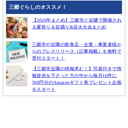
三郷ぐらしのオススメ！
【2026年まとめ】三郷市と近隣で開催され
る夏祭り＆盆踊り&花火大会まとめ
三郷市や近隣の飲食店・企業・事業者様か
らのプレスリリース（記事掲載）を無料で
受付スタート！
【三郷市近隣の情報求む！】写真付きで情
報提供を下さった方の中から毎月10件に
500円分のAmazonギフト券プレゼント企画
をスタート