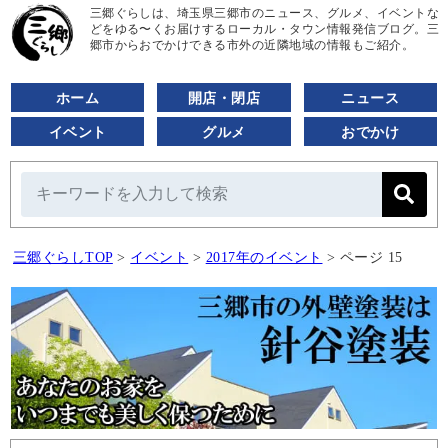
三郷ぐらしは、埼玉県三郷市のニュース、グルメ、イベントな
どをゆる〜くお届けするローカル・タウン情報発信ブログ。三
郷市からおでかけできる市外の近隣地域の情報もご紹介。
ホーム
開店・閉店
ニュース
イベント
グルメ
おでかけ
三郷ぐらしTOP
>
イベント
>
2017年のイベント
>
ページ 15