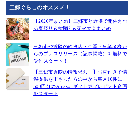
三郷ぐらしのオススメ！
【2026年まとめ】三郷市と近隣で開催され
る夏祭り＆盆踊り&花火大会まとめ
三郷市や近隣の飲食店・企業・事業者様か
らのプレスリリース（記事掲載）を無料で
受付スタート！
【三郷市近隣の情報求む！】写真付きで情
報提供を下さった方の中から毎月10件に
500円分のAmazonギフト券プレゼント企画
をスタート