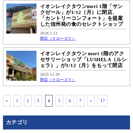
イオンレイクタウンmori 1階「サン
クゼール」が1/12（月）に閉店、
「カントリーコンフォート」を提案
した信州発の食のセレクトショップ
2026.1.21
閉店（クローズド）
イオンレイクタウン mori 1階のアク
セサリーショップ「LUSHELA（ルシ
ェラ）」が1/12（月）をもって閉店
2025.12.29
閉店（クローズド）
«
1
2
3
4
5
6
7
»
17
カテゴリ