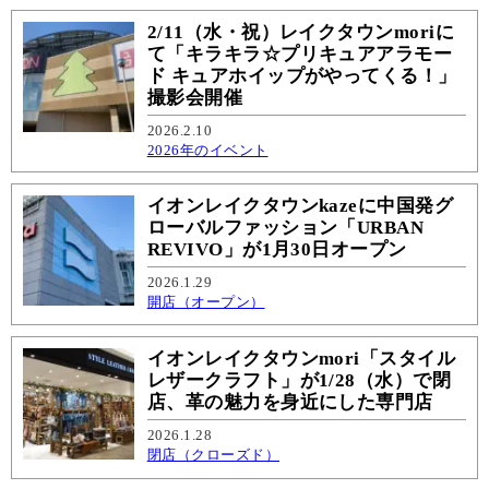
2/11（水・祝）レイクタウンmoriに
て「キラキラ☆プリキュアアラモー
ド キュアホイップがやってくる！」
撮影会開催
2026.2.10
2026年のイベント
イオンレイクタウンkazeに中国発グ
ローバルファッション「URBAN
REVIVO」が1月30日オープン
2026.1.29
開店（オープン）
イオンレイクタウンmori「スタイル
レザークラフト」が1/28（水）で閉
店、革の魅力を身近にした専門店
2026.1.28
閉店（クローズド）