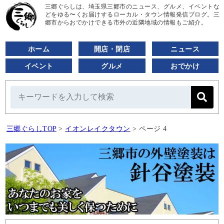
三郷ぐらしは、埼玉県三郷市のニュース、グルメ、イベントな
どをゆる〜くお届けするローカル・タウン情報発信ブログ。三
郷市からおでかけできる市外の近隣地域の情報もご紹介。
ホーム
開店・閉店
ニュース
イベント
グルメ
おでかけ
三郷ぐらしTOP
>
イオンレイクタウン
>
ページ 4