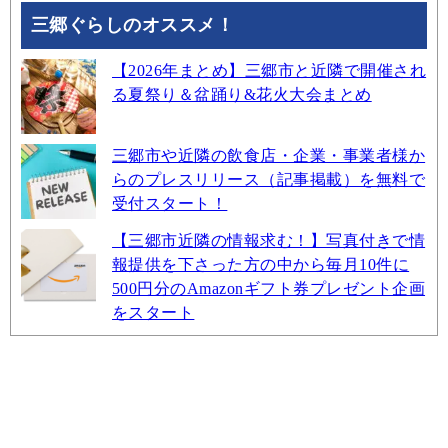
三郷ぐらしのオススメ！
【2026年まとめ】三郷市と近隣で開催され
る夏祭り＆盆踊り&花火大会まとめ
三郷市や近隣の飲食店・企業・事業者様か
らのプレスリリース（記事掲載）を無料で
受付スタート！
【三郷市近隣の情報求む！】写真付きで情
報提供を下さった方の中から毎月10件に
500円分のAmazonギフト券プレゼント企画
をスタート