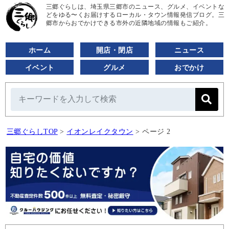
三郷ぐらしは、埼玉県三郷市のニュース、グルメ、イベントな
どをゆる〜くお届けするローカル・タウン情報発信ブログ。三
郷市からおでかけできる市外の近隣地域の情報もご紹介。
ホーム
開店・閉店
ニュース
イベント
グルメ
おでかけ
三郷ぐらしTOP
>
イオンレイクタウン
>
ページ 2