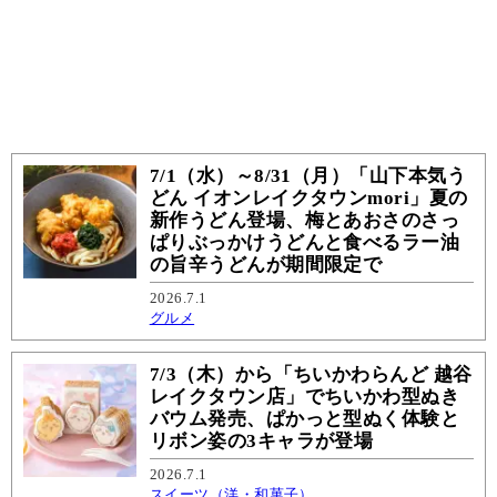
7/1（水）～8/31（月）「山下本気う
どん イオンレイクタウンmori」夏の
新作うどん登場、梅とあおさのさっ
ぱりぶっかけうどんと食べるラー油
の旨辛うどんが期間限定で
2026.7.1
グルメ
7/3（木）から「ちいかわらんど 越谷
レイクタウン店」でちいかわ型ぬき
バウム発売、ぱかっと型ぬく体験と
リボン姿の3キャラが登場
2026.7.1
スイーツ（洋・和菓子）