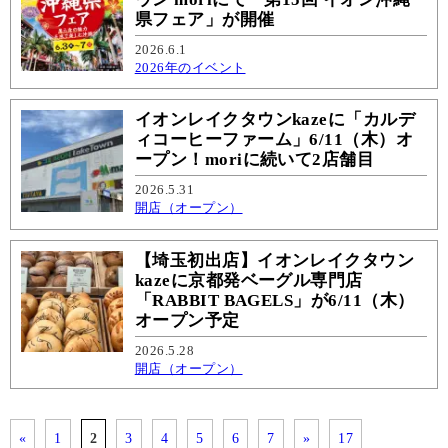
県フェア」が開催
2026.6.1
2026年のイベント
イオンレイクタウンkazeに「カルデ
ィコーヒーファーム」6/11（木）オ
ープン！moriに続いて2店舗目
2026.5.31
開店（オープン）
【埼玉初出店】イオンレイクタウン
kazeに京都発ベーグル専門店
「RABBIT BAGELS」が6/11（木）
オープン予定
2026.5.28
開店（オープン）
«
1
2
3
4
5
6
7
»
17