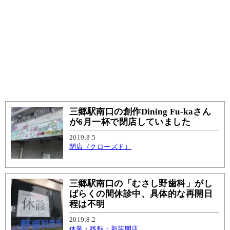
三郷駅南口の創作Dining Fu-kaさん
が6月一杯で閉店していました
2019.8.5
閉店（クローズド）
三郷駅南口の「むさし野歯科」がし
ばらくの間休診中、具体的な再開日
程は不明
2019.8.2
休業・移転・新装開店