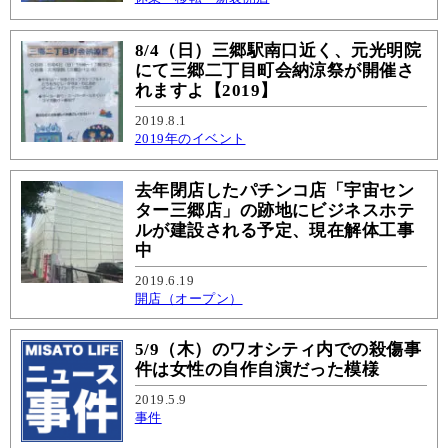
8/4（日）三郷駅南口近く、元光明院
にて三郷二丁目町会納涼祭が開催さ
れますよ【2019】
2019.8.1
2019年のイベント
去年閉店したパチンコ店「宇宙セン
ター三郷店」の跡地にビジネスホテ
ルが建設される予定、現在解体工事
中
2019.6.19
開店（オープン）
5/9（木）のワオシティ内での殺傷事
件は女性の自作自演だった模様
2019.5.9
事件