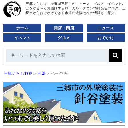
三郷ぐらしは、埼玉県三郷市のニュース、グルメ、イベントな
どをゆる〜くお届けするローカル・タウン情報発信ブログ。三
郷市からおでかけできる市外の近隣地域の情報もご紹介。
ホーム
開店・閉店
ニュース
イベント
グルメ
おでかけ
三郷ぐらしTOP
>
三郷
>
ページ 26