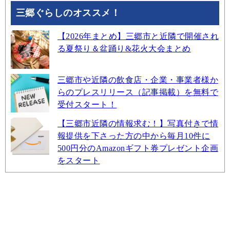
三郷ぐらしのオススメ！
【2026年まとめ】三郷市と近隣で開催され
る夏祭り＆盆踊り&花火大会まとめ
三郷市や近隣の飲食店・企業・事業者様か
らのプレスリリース（記事掲載）を無料で
受付スタート！
【三郷市近隣の情報求む！】写真付きで情
報提供を下さった方の中から毎月10件に
500円分のAmazonギフト券プレゼント企画
をスタート