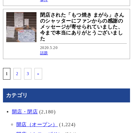
閉店された「もつ焼き まがら」さん
のシャッターにファンからの感謝の
メッセージが寄せられていました、
今まで本当にありがとうございまし
た
2020.5.20
話題
1
2
3
»
カテゴリ
開店・閉店
(2,180)
開店（オープン）
(1,224)