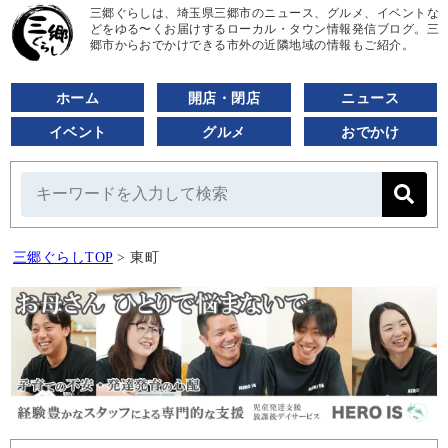
三郷ぐらしは、埼玉県三郷市のニュース、グルメ、イベントな
どをゆる〜くお届けするローカル・タウン情報発信ブログ。三
郷市からおでかけできる市外の近隣地域の情報もご紹介。
ホーム
開店・閉店
ニュース
イベント
グルメ
おでかけ
三郷ぐらしTOP
>
東町