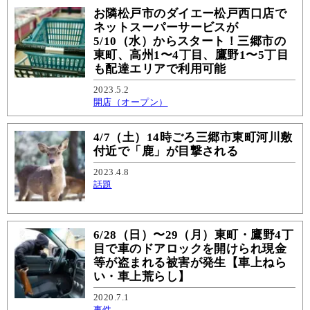
お隣松戸市のダイエー松戸西口店で
ネットスーパーサービスが
5/10（水）からスタート！三郷市の
東町、高州1〜4丁目、鷹野1〜5丁目
も配達エリアで利用可能
2023.5.2
開店（オープン）
4/7（土）14時ごろ三郷市東町河川敷
付近で「鹿」が目撃される
2023.4.8
話題
6/28（日）〜29（月）東町・鷹野4丁
目で車のドアロックを開けられ現金
等が盗まれる被害が発生【車上ねら
い・車上荒らし】
2020.7.1
事件