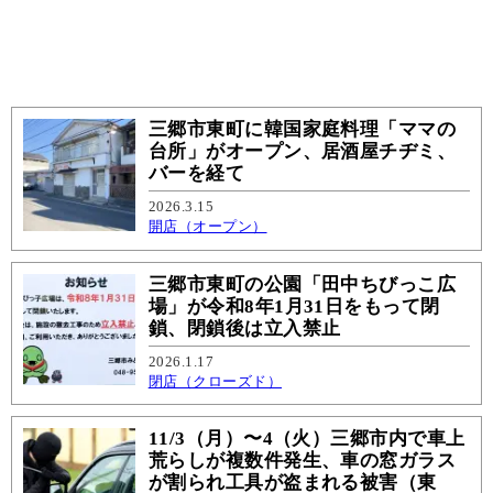
三郷市東町に韓国家庭料理「ママの
台所」がオープン、居酒屋チヂミ、
バーを経て
2026.3.15
開店（オープン）
三郷市東町の公園「田中ちびっこ広
場」が令和8年1月31日をもって閉
鎖、閉鎖後は立入禁止
2026.1.17
閉店（クローズド）
11/3（月）〜4（火）三郷市内で車上
荒らしが複数件発生、車の窓ガラス
が割られ工具が盗まれる被害（東