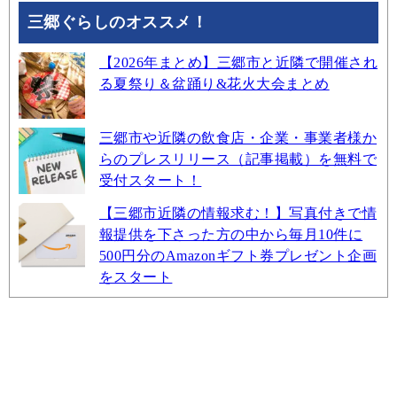
三郷ぐらしのオススメ！
【2026年まとめ】三郷市と近隣で開催され
る夏祭り＆盆踊り&花火大会まとめ
三郷市や近隣の飲食店・企業・事業者様か
らのプレスリリース（記事掲載）を無料で
受付スタート！
【三郷市近隣の情報求む！】写真付きで情
報提供を下さった方の中から毎月10件に
500円分のAmazonギフト券プレゼント企画
をスタート