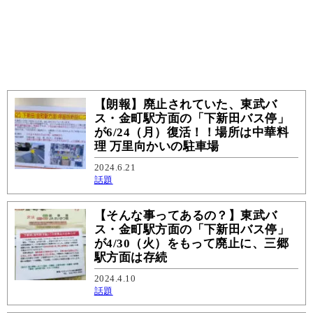
【朗報】廃止されていた、東武バ
ス・金町駅方面の「下新田バス停」
が6/24（月）復活！！場所は中華料
理 万里向かいの駐車場
2024.6.21
話題
【そんな事ってあるの？】東武バ
ス・金町駅方面の「下新田バス停」
が4/30（火）をもって廃止に、三郷
駅方面は存続
2024.4.10
話題