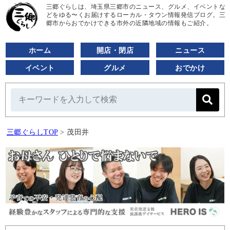
三郷ぐらしは、埼玉県三郷市のニュース、グルメ、イベントな
どをゆる〜くお届けするローカル・タウン情報発信ブログ。三
郷市からおでかけできる市外の近隣地域の情報もご紹介。
ホーム
開店・閉店
ニュース
イベント
グルメ
おでかけ
三郷ぐらしTOP
>
茂田井