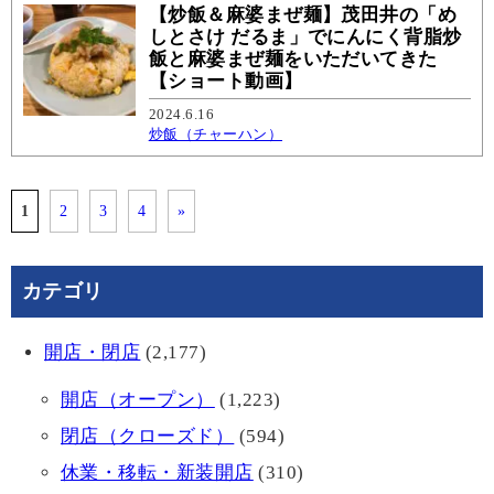
【炒飯＆麻婆まぜ麺】茂田井の「め
しとさけ だるま」でにんにく背脂炒
飯と麻婆まぜ麺をいただいてきた
【ショート動画】
2024.6.16
炒飯（チャーハン）
1
2
3
4
»
カテゴリ
開店・閉店
(2,177)
開店（オープン）
(1,223)
閉店（クローズド）
(594)
休業・移転・新装開店
(310)