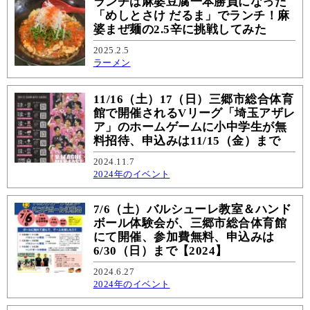
ランチは麻婆豆腐一本勝負になった
「めしとさけ だるま」でランチ！麻
婆まぜ麺の2.5辛に挑戦してみた
2025.2.5
ラーメン
11/16（土）17（日）三郷市総合体育
館で開催されるVリーグ「埼玉アザレ
ア」のホームゲームに小中学生が無
料招待、申込みは11/15（金）まで
2024.11.7
2024年のイベント
7/6（土）バルシューレ教室＆ハンド
ボール体験会が、三郷市総合体育館
にて開催、参加費無料、申込みは
6/30（日）まで【2024】
2024.6.27
2024年のイベント