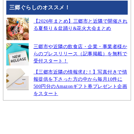
三郷ぐらしのオススメ！
【2026年まとめ】三郷市と近隣で開催され
る夏祭り＆盆踊り&花火大会まとめ
三郷市や近隣の飲食店・企業・事業者様か
らのプレスリリース（記事掲載）を無料で
受付スタート！
【三郷市近隣の情報求む！】写真付きで情
報提供を下さった方の中から毎月10件に
500円分のAmazonギフト券プレゼント企画
をスタート