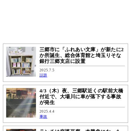
三郷市に「ふれあい文庫」が新たに2
か所誕生、総合体育館と埼玉りそな
銀行三郷支店に設置
2025.7.5
話題
4/3（木）夜、三郷駅近くの駅前大橋
付近で、大場川に車が落下する事故
が発生
2025.4.4
事故