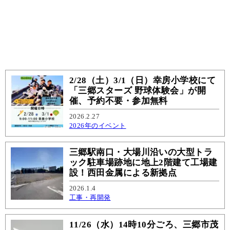
2/28（土）3/1（日）幸房小学校にて
「三郷スターズ 野球体験会」が開
催、予約不要・参加無料
2026.2.27
2026年のイベント
三郷駅南口・大場川沿いの大型トラ
ック駐車場跡地に地上2階建て工場建
設！西田金属による新拠点
2026.1.4
工事・再開発
11/26（水）14時10分ごろ、三郷市茂