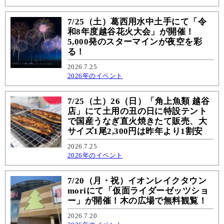
7/25（土）葛西用水中土手にて「令
和8年度越谷花火大会」が開催！
5,000発のスターマインが夜空を彩
る！
2026.7.25
2026年のイベント
7/25（土）26（日）「角上魚類 越谷
店」にて土用の丑の日に特設テント
で国産うなぎ直火焼きたて販売、大
サイズ1尾2,300円は昨年より1割安
2026.7.25
2026年のイベント
7/20（月・祝）イオンレイクタウン
moriにて「仮面ライダーゼッツショ
ー」が開催！木の広場で無料観覧！
2026.7.20