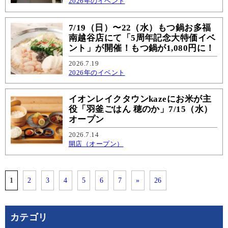
2026年のイベント
7/19（日）〜22（水）もつ鍋お多福
南越谷店にて「5周年記念大特価イベ
ント」が開催！もつ鍋が1,080円に！
2026.7.19
2026年のイベント
イオンレイクタウンkazeにお米が主
役「羽釜ごはん 穂のか」7/15（水）
オープン
2026.7.14
開店（オープン）
1
2
3
4
5
6
7
»
26
カテゴリ