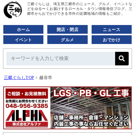
三郷ぐらしは、埼玉県三郷市のニュース、グルメ、イベントな
どをゆる〜くお届けするローカル・タウン情報発信ブログ。三
郷市からおでかけできる市外の近隣地域の情報もご紹介。
ホーム
開店・閉店
ニュース
イベント
グルメ
おでかけ
三郷ぐらしTOP
>
越谷市