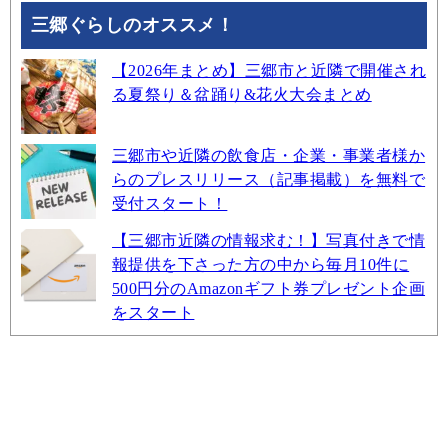
三郷ぐらしのオススメ！
【2026年まとめ】三郷市と近隣で開催され
る夏祭り＆盆踊り&花火大会まとめ
三郷市や近隣の飲食店・企業・事業者様か
らのプレスリリース（記事掲載）を無料で
受付スタート！
【三郷市近隣の情報求む！】写真付きで情
報提供を下さった方の中から毎月10件に
500円分のAmazonギフト券プレゼント企画
をスタート