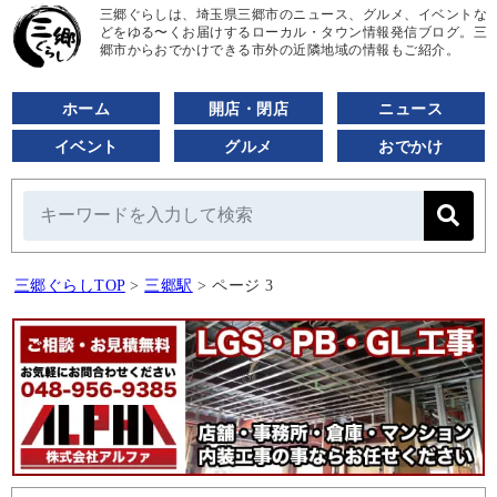
三郷ぐらしは、埼玉県三郷市のニュース、グルメ、イベントな
どをゆる〜くお届けするローカル・タウン情報発信ブログ。三
郷市からおでかけできる市外の近隣地域の情報もご紹介。
ホーム
開店・閉店
ニュース
イベント
グルメ
おでかけ
三郷ぐらしTOP
>
三郷駅
>
ページ 3