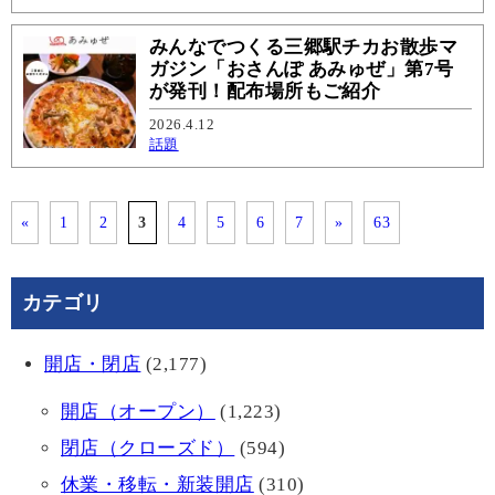
みんなでつくる三郷駅チカお散歩マ
ガジン「おさんぽ あみゅぜ」第7号
が発刊！配布場所もご紹介
2026.4.12
話題
«
1
2
3
4
5
6
7
»
63
カテゴリ
開店・閉店
(2,177)
開店（オープン）
(1,223)
閉店（クローズド）
(594)
休業・移転・新装開店
(310)