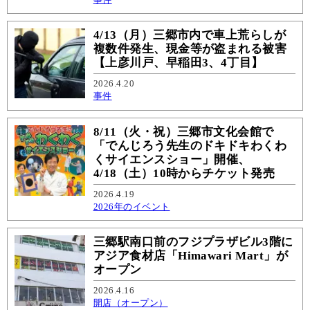
4/13（月）三郷市内で車上荒らしが
複数件発生、現金等が盗まれる被害
【上彦川戸、早稲田3、4丁目】
2026.4.20
事件
8/11（火・祝）三郷市文化会館で
「でんじろう先生のドキドキわくわ
くサイエンスショー」開催、
4/18（土）10時からチケット発売
2026.4.19
2026年のイベント
三郷駅南口前のフジプラザビル3階に
アジア食材店「Himawari Mart」が
オープン
2026.4.16
開店（オープン）