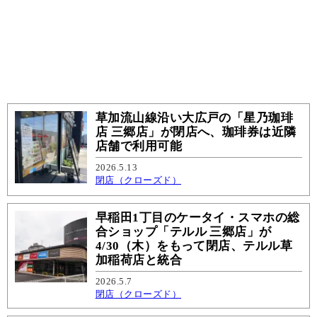
草加流山線沿い大広戸の「星乃珈琲
店 三郷店」が閉店へ、珈琲券は近隣
店舗で利用可能
2026.5.13
閉店（クローズド）
早稲田1丁目のケータイ・スマホの総
合ショップ「テルル 三郷店」が
4/30（木）をもって閉店、テルル草
加稲荷店と統合
2026.5.7
閉店（クローズド）