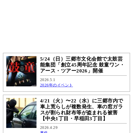
5/24（日）三郷市文化会館で太鼓芸
能集団「創立45周年記念 鼓童ワン・
アース・ツアー2026」開催
2026.5.1
2026年のイベント
4/21（火）〜22（水）に三郷市内で
車上荒らしが複数発生、車の窓ガラ
スが割られ財布等が盗まれる被害
【中央1丁目・早稲田3丁目】
2026.4.29
事件