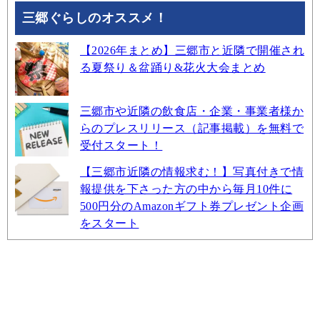
三郷ぐらしのオススメ！
【2026年まとめ】三郷市と近隣で開催され
る夏祭り＆盆踊り&花火大会まとめ
三郷市や近隣の飲食店・企業・事業者様か
らのプレスリリース（記事掲載）を無料で
受付スタート！
【三郷市近隣の情報求む！】写真付きで情
報提供を下さった方の中から毎月10件に
500円分のAmazonギフト券プレゼント企画
をスタート