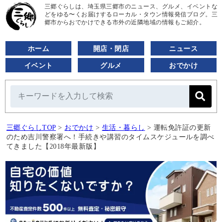
三郷ぐらしは、埼玉県三郷市のニュース、グルメ、イベントな
どをゆる〜くお届けするローカル・タウン情報発信ブログ。三
郷市からおでかけできる市外の近隣地域の情報もご紹介。
ホーム
開店・閉店
ニュース
イベント
グルメ
おでかけ
三郷ぐらしTOP
>
おでかけ
>
生活・暮らし
>
運転免許証の更新
のため吉川警察署へ！手続きや講習のタイムスケジュールを調べ
てきました【2018年最新版】