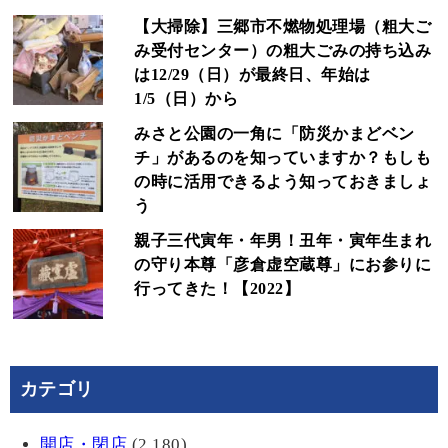
【大掃除】三郷市不燃物処理場（粗大ご
み受付センター）の粗大ごみの持ち込み
は12/29（日）が最終日、年始は
1/5（日）から
みさと公園の一角に「防災かまどベン
チ」があるのを知っていますか？もしも
の時に活用できるよう知っておきましょ
う
親子三代寅年・年男！丑年・寅年生まれ
の守り本尊「彦倉虚空蔵尊」にお参りに
行ってきた！【2022】
カテゴリ
開店・閉店
(2,180)