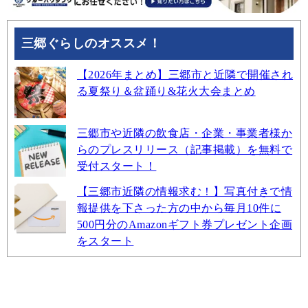
三郷ぐらしのオススメ！
【2026年まとめ】三郷市と近隣で開催され
る夏祭り＆盆踊り&花火大会まとめ
三郷市や近隣の飲食店・企業・事業者様か
らのプレスリリース（記事掲載）を無料で
受付スタート！
【三郷市近隣の情報求む！】写真付きで情
報提供を下さった方の中から毎月10件に
500円分のAmazonギフト券プレゼント企画
をスタート