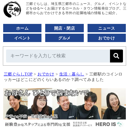
三郷ぐらしは、埼玉県三郷市のニュース、グルメ、イベントな
どをゆる〜くお届けするローカル・タウン情報発信ブログ。三
郷市からおでかけできる市外の近隣地域の情報もご紹介。
ホーム
開店・閉店
ニュース
イベント
グルメ
おでかけ
三郷ぐらしTOP
>
おでかけ
>
生活・暮らし
>
三郷駅のコインロ
ッカーはどこにどのくらいあるのか？調べてみました