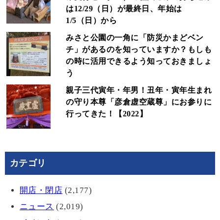
は12/29（日）が最終日、年始は
1/5（日）から
みさと公園の一角に「防災かまどベン
チ」があるのを知っていますか？もしも
の時に活用できるよう知っておきましょ
う
親子三代寅年・年男！丑年・寅年生まれ
の守り本尊「彦倉虚空蔵尊」にお参りに
行ってきた！【2022】
カテゴリ
開店・閉店
(2,177)
ニュース
(2,019)