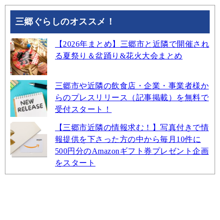
三郷ぐらしのオススメ！
【2026年まとめ】三郷市と近隣で開催され
る夏祭り＆盆踊り&花火大会まとめ
三郷市や近隣の飲食店・企業・事業者様か
らのプレスリリース（記事掲載）を無料で
受付スタート！
【三郷市近隣の情報求む！】写真付きで情
報提供を下さった方の中から毎月10件に
500円分のAmazonギフト券プレゼント企画
をスタート