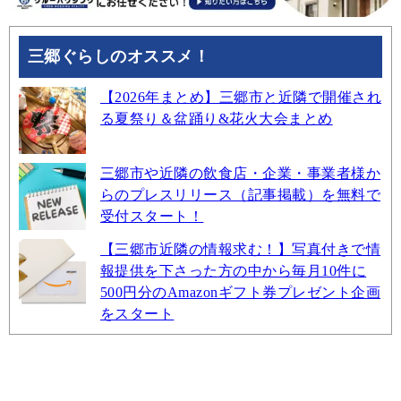
三郷ぐらしのオススメ！
【2026年まとめ】三郷市と近隣で開催され
る夏祭り＆盆踊り&花火大会まとめ
三郷市や近隣の飲食店・企業・事業者様か
らのプレスリリース（記事掲載）を無料で
受付スタート！
【三郷市近隣の情報求む！】写真付きで情
報提供を下さった方の中から毎月10件に
500円分のAmazonギフト券プレゼント企画
をスタート