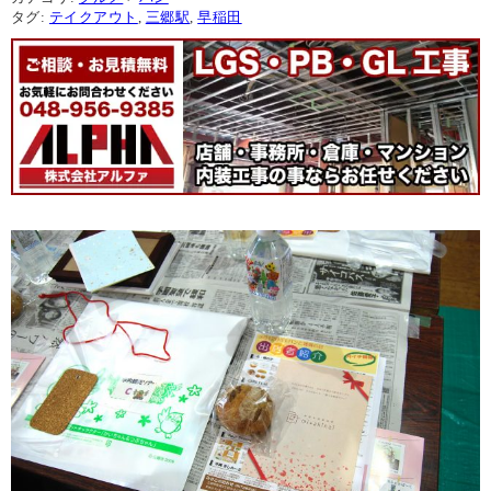
タグ:
テイクアウト
,
三郷駅
,
早稲田