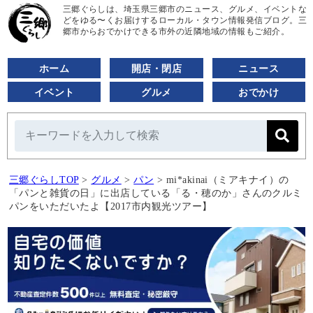
三郷ぐらしは、埼玉県三郷市のニュース、グルメ、イベントな
どをゆる〜くお届けするローカル・タウン情報発信ブログ。三
郷市からおでかけできる市外の近隣地域の情報もご紹介。
ホーム
開店・閉店
ニュース
イベント
グルメ
おでかけ
三郷ぐらしTOP
>
グルメ
>
パン
>
mi*akinai（ミアキナイ）の
「パンと雑貨の日」に出店している「る・穂のか」さんのクルミ
パンをいただいたよ【2017市内観光ツアー】