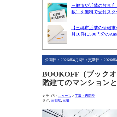
三郷市や近隣の飲食店
載）を無料で受付スタ
【三郷市近隣の情報求
月10件に500円分のA
公開日：
2026年4月6日
/ 更新日：
2026
BOOKOFF（ブック
階建てのマンション
カテゴリ:
ニュース
>
工事・再開発
タグ:
三郷駅
,
三郷