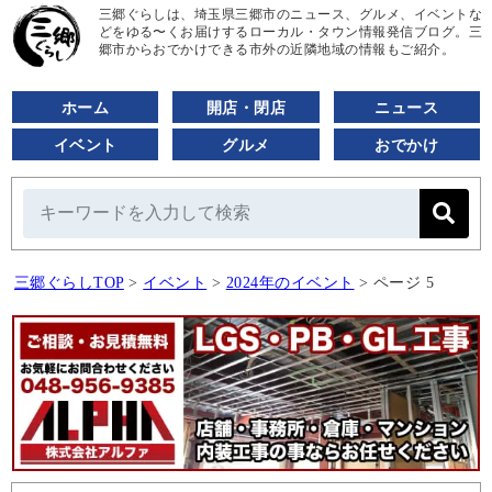
三郷ぐらしは、埼玉県三郷市のニュース、グルメ、イベントな
どをゆる〜くお届けするローカル・タウン情報発信ブログ。三
郷市からおでかけできる市外の近隣地域の情報もご紹介。
ホーム
開店・閉店
ニュース
イベント
グルメ
おでかけ
三郷ぐらしTOP
>
イベント
>
2024年のイベント
>
ページ 5