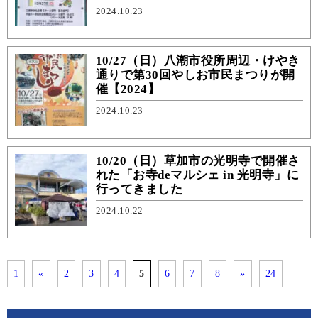
2024.10.23
10/27（日）八潮市役所周辺・けやき
通りで第30回やしお市民まつりが開
催【2024】
2024.10.23
10/20（日）草加市の光明寺で開催さ
れた「お寺deマルシェ in 光明寺」に
行ってきました
2024.10.22
1
«
2
3
4
5
6
7
8
»
24