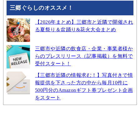
三郷ぐらしのオススメ！
【2026年まとめ】三郷市と近隣で開催され
る夏祭り＆盆踊り&花火大会まとめ
三郷市や近隣の飲食店・企業・事業者様か
らのプレスリリース（記事掲載）を無料で
受付スタート！
【三郷市近隣の情報求む！】写真付きで情
報提供を下さった方の中から毎月10件に
500円分のAmazonギフト券プレゼント企画
をスタート