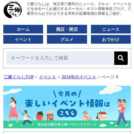
三郷ぐらしは、埼玉県三郷市のニュース、グルメ、イベントな
どをゆる〜くお届けするローカル・タウン情報発信ブログ。三
郷市からおでかけできる市外の近隣地域の情報もご紹介。
ホーム
開店・閉店
ニュース
イベント
グルメ
おでかけ
三郷ぐらしTOP
>
イベント
>
2024年のイベント
>
ページ 8