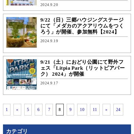
2024.9.20
9/22（日）三郷ハウジングステージ
にて「メダカのアクアリウムをつく
ろう」が開催、参加無料【2024】
2024.9.19
9/21（土）におどり公園にて野外フ
ェス「Litpia Park（リットピアパー
ク） 2024」が開催
2024.9.17
1
«
5
6
7
8
9
10
11
»
24
カテゴリ