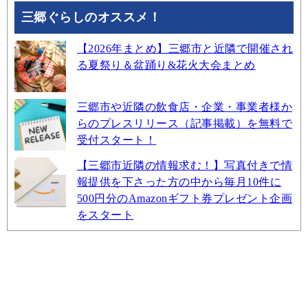
三郷ぐらしのオススメ！
【2026年まとめ】三郷市と近隣で開催され
る夏祭り＆盆踊り&花火大会まとめ
三郷市や近隣の飲食店・企業・事業者様か
らのプレスリリース（記事掲載）を無料で
受付スタート！
【三郷市近隣の情報求む！】写真付きで情
報提供を下さった方の中から毎月10件に
500円分のAmazonギフト券プレゼント企画
をスタート