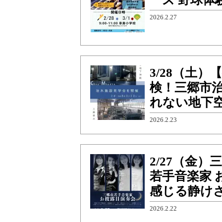
2026.2.27
3/28（土
検！三郷市
れない地下
2026.2.23
2/27（金
若手音楽家 
感じる静け
2026.2.22