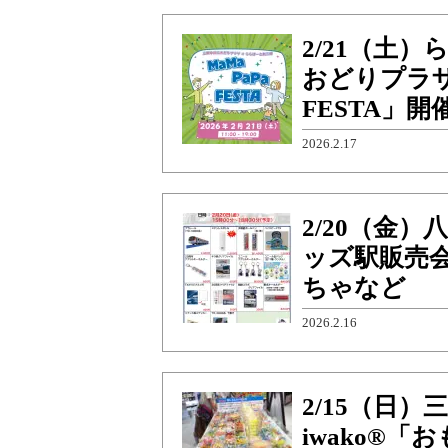
2/21（土
おどりプラザ×
FESTA」
2026.2.17
2/20（金
ッズ駅販売
ちゃなど
2026.2.16
2/15（日
iwako®