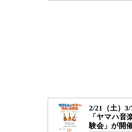
2/21（土）
「ヤマハ音
験会」が開