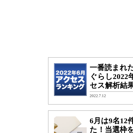
一番読まれ
ぐらし202
セス解析結
2022.7.12
6月は9名1
た！当選枠を