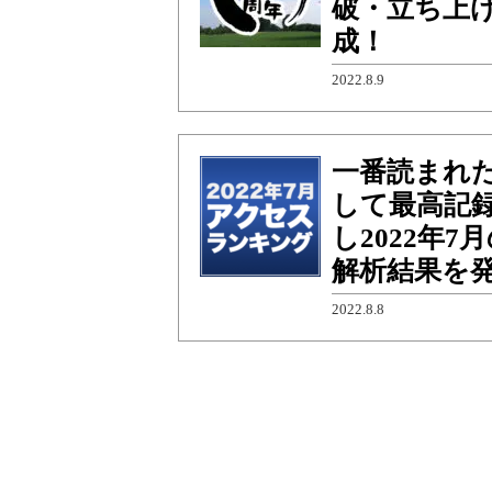
破・立ち上げ
成！
2022.8.9
一番読まれ
して最高記録
し2022年
解析結果を
2022.8.8