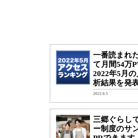
一番読まれ
て月間54万
2022年5
析結果を発
2022.6.5
三郷ぐらし
ー制度のサ
PRできます