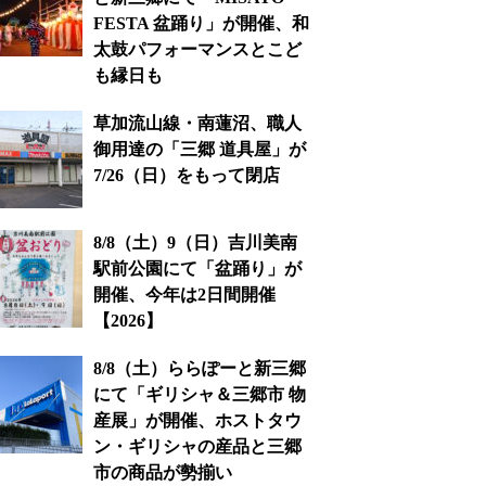
FESTA 盆踊り」が開催、和
太鼓パフォーマンスとこど
も縁日も
草加流山線・南蓮沼、職人
御用達の「三郷 道具屋」が
7/26（日）をもって閉店
8/8（土）9（日）吉川美南
駅前公園にて「盆踊り」が
開催、今年は2日間開催
【2026】
8/8（土）ららぽーと新三郷
にて「ギリシャ＆三郷市 物
産展」が開催、ホストタウ
ン・ギリシャの産品と三郷
市の商品が勢揃い