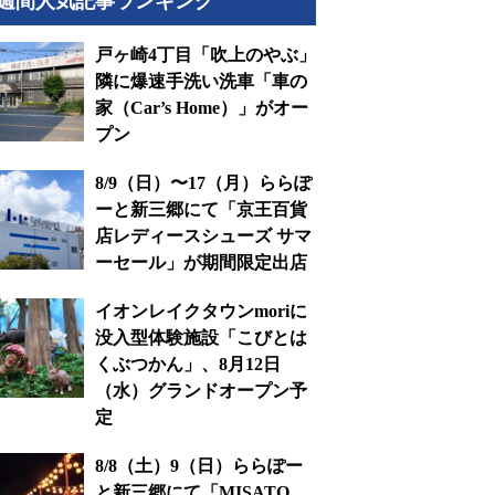
週間人気記事ランキング
戸ヶ崎4丁目「吹上のやぶ」
隣に爆速手洗い洗車「車の
家（Car’s Home）」がオー
プン
8/9（日）〜17（月）ららぽ
ーと新三郷にて「京王百貨
店レディースシューズ サマ
ーセール」が期間限定出店
イオンレイクタウンmoriに
没入型体験施設「こびとは
くぶつかん」、8月12日
（水）グランドオープン予
定
8/8（土）9（日）ららぽー
と新三郷にて「MISATO